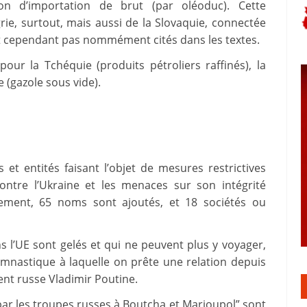
ion d’importation de brut (par oléoduc). Cette
ie, surtout, mais aussi de la Slovaquie, connectée
 cependant pas nommément cités dans les textes.
ur la Tchéquie (produits pétroliers raffinés), la
e (gazole sous vide).
s et entités faisant l’objet de mesures restrictives
contre l’Ukraine et les menaces sur son intégrité
tement, 65 noms sont ajoutés, et 18 sociétés ou
s l’UE sont gelés et qui ne peuvent plus y voyager,
ymnastique à laquelle on prête une relation depuis
ent russe Vladimir Poutine.
ar les troupes russes à Boutcha et Marioupol” sont