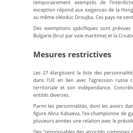
temporairement exemptés de l’interdict
exception répond aux exigences de la Hongr
au même oléoduc Droujba. Ces pays ne sont
Des exemptions spécifiques sont prévues po
Bulgarie (brut par voie maritime) et la Croati
Mesures restrictives
Les 27 élargissent la liste des personnalité
dans l’UE en lien avec l’agression russe 
territoriale et son indépendance. Concrè
entités diverses.
Parmi les personnalités, dont les avoirs dan
figure Alina Kabaeva, l’ex-championne de g
plusieurs années une relation avec le présid
Des “responsables des atrocités commises p