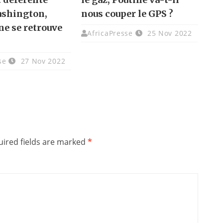
ashington,
nous couper le GPS ?
ne se retrouve
AfricaPresse
25 Nov 2022
se
27 Nov 2022
ired fields are marked
*