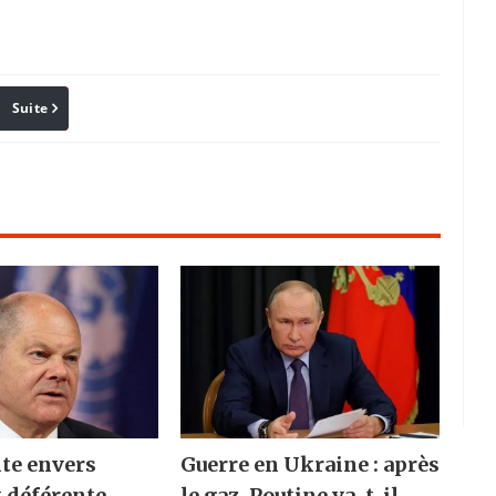
Suite
Pinterest
Reddit
Email
te envers
Guerre en Ukraine : après
 déférente
le gaz, Poutine va-t-il