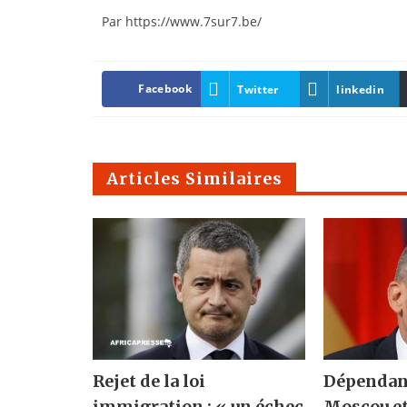
Par https://www.7sur7.be/
Facebook
Twitter
linkedin
Articles Similaires
Rejet de la loi
Dépendan
immigration : « un échec
Moscou et