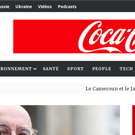
ussie
Ukraine
Vidéos
Podcasts
IRONNEMENT
SANTÉ
SPORT
PEOPLE
TECH
Le Cameroun et le Japon renfor
Ceuta : Rabat affirme avoir al