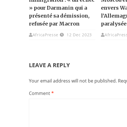
» pour Darmanin qui a
envers W
présenté sa démission,
l’Allemag
refusée par Macron
paralysée
AfricaPresse
12 Dec 2023
AfricaPres
LEAVE A REPLY
Your email address will not be published.
Requ
Comment
*