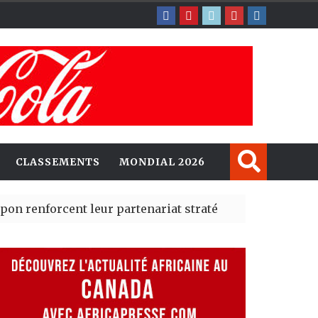
CLASSEMENTS
MONDIAL 2026
cent leur partenariat stratégique avec un cap sur l’IA
erté Madrid des risques migratoires dès juillet
| 05 Aug 20