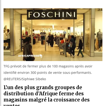
Les jeun
Guinée :
Réforme é
Bénin : P
TFG prévoit de fermer plus de 100 magasins après avoir
identifié environ 300 points de vente sous-performants.
@REUTERS/Siphiwe Sibeko
L’un des plus grands groupes de
distribution d’Afrique ferme des
magasins malgré la croissance des
ventes