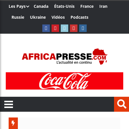
Les Pays
Canada
États-Unis
France
Iran
Russie
Ukraine
Vidéos
Podcasts
Trump no