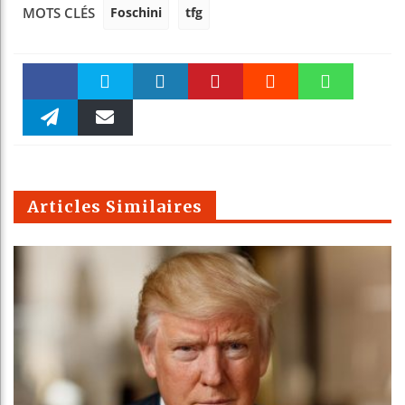
Foschini
tfg
MOTS CLÉS
Faceboo
Twitter
linkedin
Pinteres
Reddit
WhatsAp
k
Telegra
Email
t
pt
m
Articles Similaires