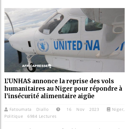
Les jeun
Guinée 
Réforme 
Bénin : 
L’UNHAS annonce la reprise des vols
humanitaires au Niger pour répondre à
l’insécurité alimentaire aigüe
Fatoumata Diallo
16 Nov 2023
Niger
,
Politique
6984 Lectures