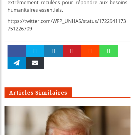
extrêmement reculées pour répondre aux besoins
humanitaires essentiels.
https://twitter.com/WFP_UNHAS/status/1722941173
751226709
Faceboo
Twitter
linkedin
Pinteres
Reddit
WhatsAp
k
Telegra
Email
t
pt
m
Articles Similaires