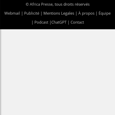
©
Africa Presse
, tous droits réservés
Webmail
|
Publicité
| Mentions Legales |
À propos
|
Équipe
|
Podcast
|
ChatGPT
|
Contact