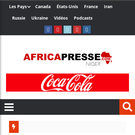
Les Pays
Canada
États-Unis
France
Iran
Russie
Ukraine
Vidéos
Podcasts
Trump n