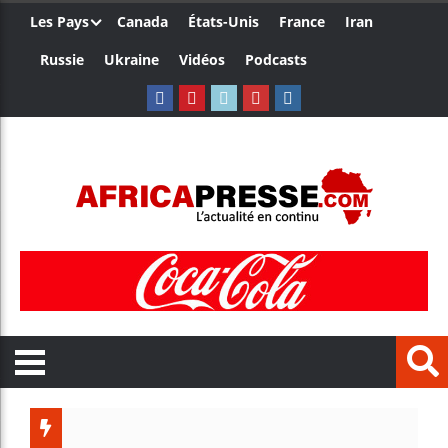
Les Pays
Canada
États-Unis
France
Iran
Russie
Ukraine
Vidéos
Podcasts
Les jeun