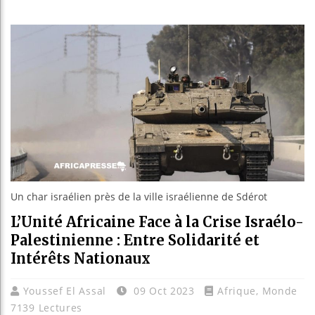
Guinée 
Réforme 
Bénin : 
Aliko D
Un char israélien près de la ville israélienne de Sdérot
L’Unité Africaine Face à la Crise Israélo-
Palestinienne : Entre Solidarité et
Intérêts Nationaux
Youssef El Assal
09 Oct 2023
Afrique
,
Monde
7139 Lectures