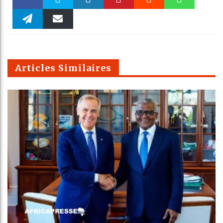
Faceboo
Twitter
linkedin
Pinteres
Reddit
WhatsAp
k
Telegra
Email
t
pt
m
Articles Similaires