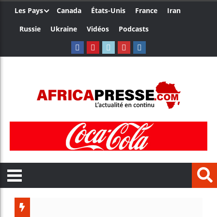
Les Pays
Canada
États-Unis
France
Iran
Russie
Ukraine
Vidéos
Podcasts
Les jeun