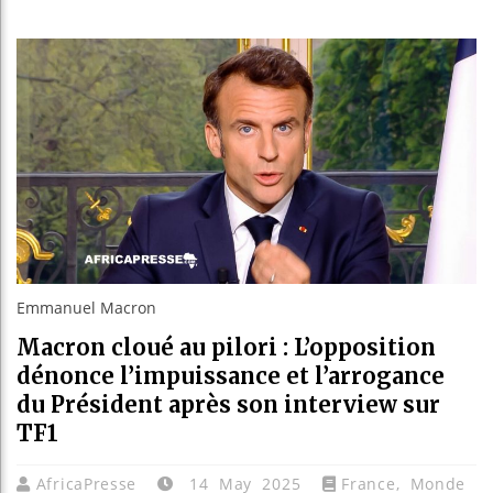
Guinée :
Réforme é
Bénin : 
Aliko Da
Emmanuel Macron
Macron cloué au pilori : L’opposition
dénonce l’impuissance et l’arrogance
du Président après son interview sur
TF1
AfricaPresse
14 May 2025
France
,
Monde