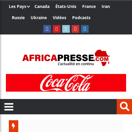
Les Pays
Canada
États-Unis
France
Iran
Russie
Ukraine
Vidéos
Podcasts
Trump no