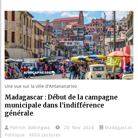
Les jeun
Guinée :
Réforme é
Bénin : 
Une vue sur la ville d'Antananarivo
Madagascar : Début de la campagne
municipale dans l’indifférence
générale
Patrick Babingwa
20 Nov 2024
Madagascar
,
Politique
6650 Lectures