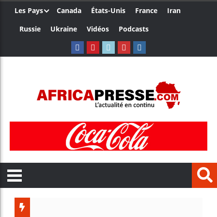
Les Pays
Canada
États-Unis
France
Iran
Russie
Ukraine
Vidéos
Podcasts
Trump 