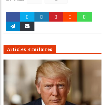
Faceboo
Twitter
linkedin
Pinteres
Reddit
WhatsAp
k
Telegra
Email
t
pt
m
Articles Similaires