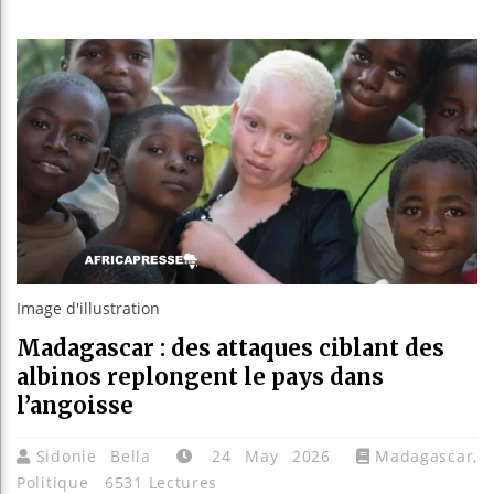
Les je
Guinée
Réforme
Bénin :
Image d'illustration
Madagascar : des attaques ciblant des
albinos replongent le pays dans
l’angoisse
Sidonie Bella
24 May 2026
Madagascar
,
Politique
6531 Lectures