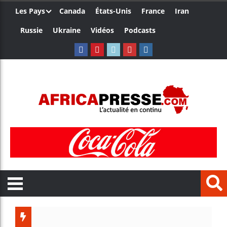
Les Pays
Canada
États-Unis
France
Iran
Russie
Ukraine
Vidéos
Podcasts
Le Camer