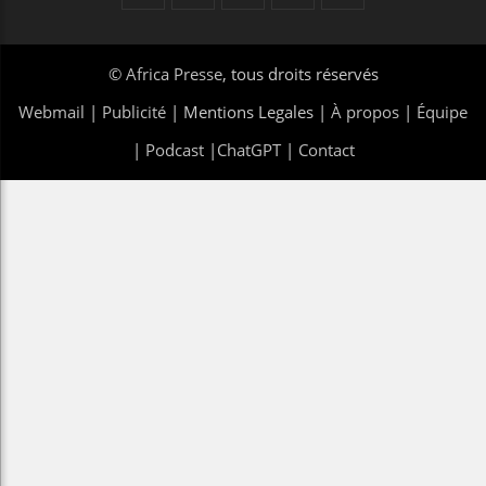
©
Africa Presse
, tous droits réservés
Webmail
|
Publicité
| Mentions Legales |
À propos
|
Équipe
|
Podcast
|
ChatGPT
|
Contact