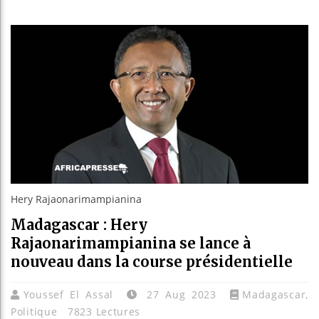
Bassirou
Côte d’I
Tunisie 
Ceuta : 
Hery Rajaonarimampianina
Madagascar : Hery
Rajaonarimampianina se lance à
nouveau dans la course présidentielle
Youssef El Assal
27 Aug 2023
Madagascar
,
Politique
7823 Lectures