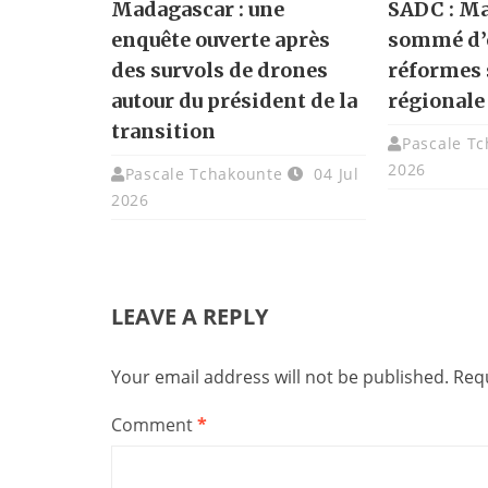
Madagascar : une
SADC : M
enquête ouverte après
sommé d’
des survols de drones
réformes 
autour du président de la
régionale
transition
Pascale T
2026
Pascale Tchakounte
04 Jul
2026
LEAVE A REPLY
Your email address will not be published.
Requ
Comment
*