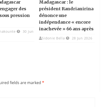
adagascar
Madagascar : le
engager des
président Randrianirina
sous pression
dénonce une
indépendance « encore
inachevée » 66 ans après
chakounte
30 Jun
Sidonie Bella
28 Jun 2026
ired fields are marked
*