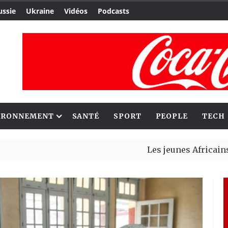
ussie
Ukraine
Vidéos
Podcasts
IRONNEMENT
SANTÉ
SPORT
PEOPLE
TECH
Les jeunes Africains retrouve
Aliko Dangote et Mark Carney