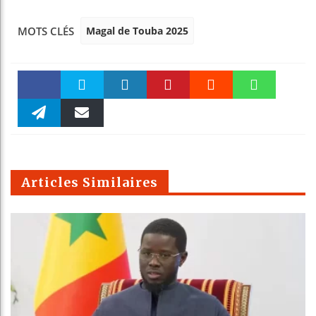
Magal de Touba 2025
MOTS CLÉS
Faceboo
Twitter
linkedin
Pinteres
Reddit
WhatsAp
k
Telegra
Email
t
pt
m
Articles Similaires