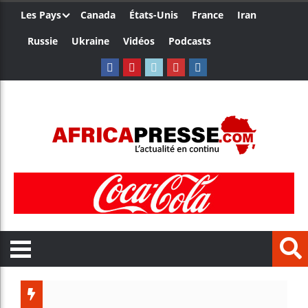
Les Pays
Canada
États-Unis
France
Iran
Russie
Ukraine
Vidéos
Podcasts
Côte d’I