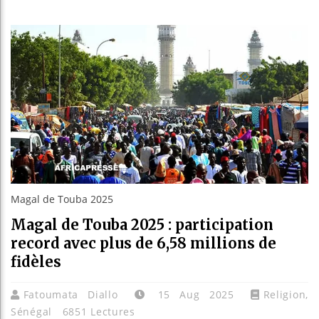
Réforme 
Bénin : 
Aliko Da
Magal de Touba 2025
Magal de Touba 2025 : participation
record avec plus de 6,58 millions de
fidèles
Fatoumata Diallo
15 Aug 2025
Religion
,
Sénégal
6851 Lectures