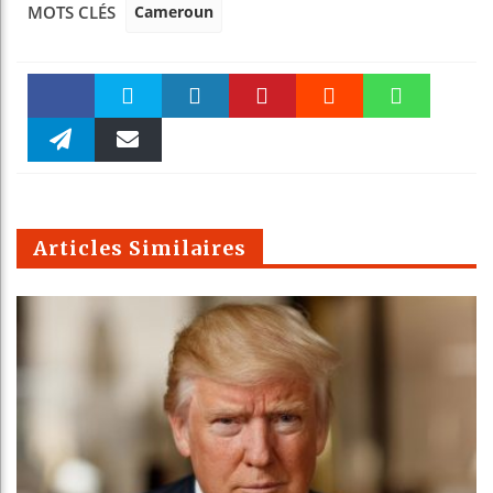
Cameroun
MOTS CLÉS
Faceboo
Twitter
linkedin
Pinteres
Reddit
WhatsAp
k
Telegra
Email
t
pt
m
Articles Similaires