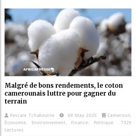
Les je
Guinée
Réforme
Bénin :
Malgré de bons rendements, le coton
camerounais luttre pour gagner du
terrain
Pascale Tchakounte
08 May 2025
Cameroun
,
Économie
,
Environnement
,
Finance
,
Politique
7329
Lectures