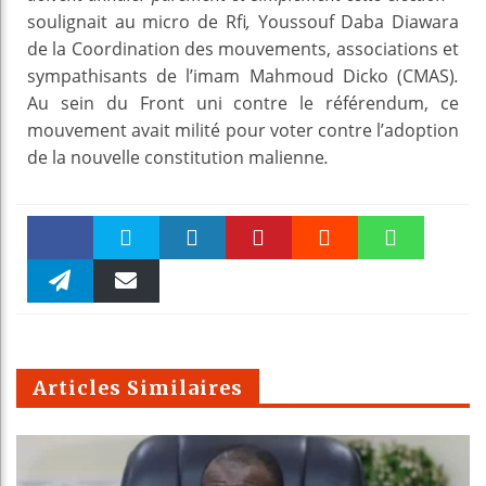
soulignait au micro de Rfi
,
Youssouf Daba Diawara
de la Coordination des mouvements, associations et
sympathisants de l’imam Mahmoud Dicko (CMAS)
.
Au sein du Front uni contre le référendum, ce
mouvement avait milité pour voter contre l’adoption
de la nouvelle constitution malienne
.
Faceboo
Twitter
linkedin
Pinteres
Reddit
WhatsAp
k
Telegra
Email
t
pt
m
Articles Similaires