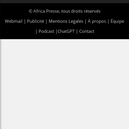
©
Africa Presse
, tous droits réservés
Webmail
|
Publicité
| Mentions Legales |
À propos
|
Équipe
|
Podcast
|
ChatGPT
|
Contact