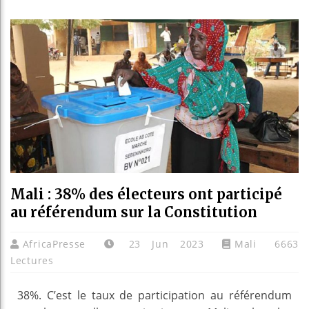
Les jeun
Guinée 
Réforme 
Bénin : 
Mali : 38% des électeurs ont participé
au référendum sur la Constitution
AfricaPresse
23 Jun 2023
Mali
6663
Lectures
38%. C’est le taux de participation au référendum