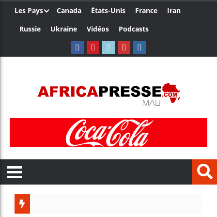
Les Pays
Canada
États-Unis
France
Iran
Russie
Ukraine
Vidéos
Podcasts
Trump n