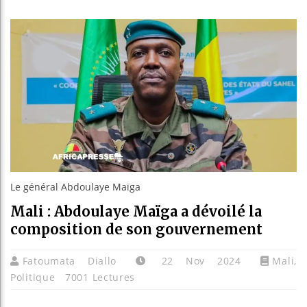
Les jeun
Guinée :
Réforme é
Bénin : 
Le général Abdoulaye Maïga
Mali : Abdoulaye Maïga a dévoilé la
composition de son gouvernement
Fatoumata Diallo
22 Nov 2024
Mali
,
Politique
7001 Lectures