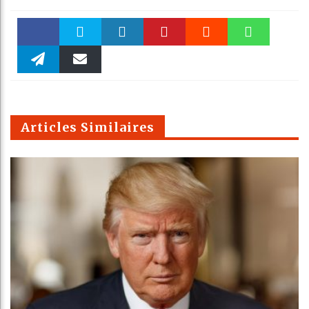
Faceboo
Twitter
linkedin
Pinteres
Reddit
WhatsAp
k
Telegra
Email
t
pt
m
Articles Similaires