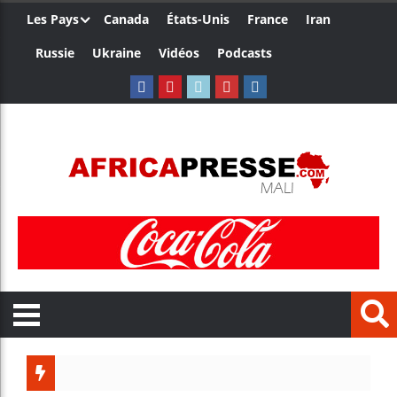
Les Pays
Canada
États-Unis
France
Iran
Russie
Ukraine
Vidéos
Podcasts
Trump no