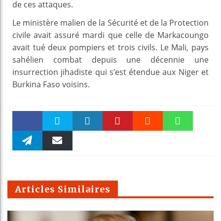
de ces attaques.
Le ministère malien de la Sécurité et de la Protection
civile avait assuré mardi que celle de Markacoungo
avait tué deux pompiers et trois civils. Le Mali, pays
sahélien combat depuis une décennie une
insurrection jihadiste qui s’est étendue aux Niger et
Burkina Faso voisins.
Faceboo
Twitter
linkedin
Pinteres
Reddit
WhatsAp
k
Telegra
Email
t
pt
m
Articles Similaires