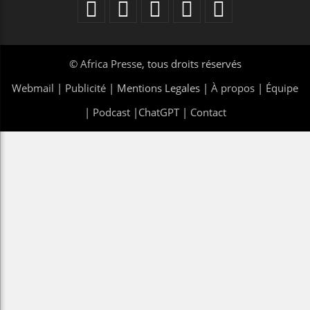
©
Africa Presse
, tous droits réservés
Webmail
|
Publicité
| Mentions Legales |
À propos
|
Équipe
|
Podcast
|
ChatGPT
|
Contact