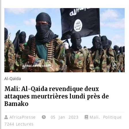
Les je
Guinée
Réforme
Bénin 
Al-Qaïda
Mali: Al-Qaida revendique deux
attaques meurtrières lundi près de
Bamako
AfricaPresse
05 Jan 2023
Mali
,
Politique
7244 Lectures