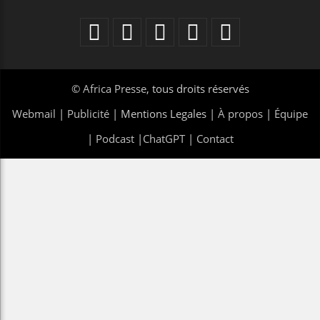
©
Africa Presse
, tous droits réservés
Webmail
|
Publicité
| Mentions Legales |
À propos
|
Équipe
|
Podcast
|
ChatGPT
|
Contact