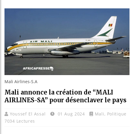
Bassirou
Côte d’I
Tunisie
Ceuta : 
Mali Airlines-S.A
Mali annonce la création de “MALI
AIRLINES-SA” pour désenclaver le pays
Youssef El Assal
01 Aug 2024
Mali
,
Politique
7034 Lectures