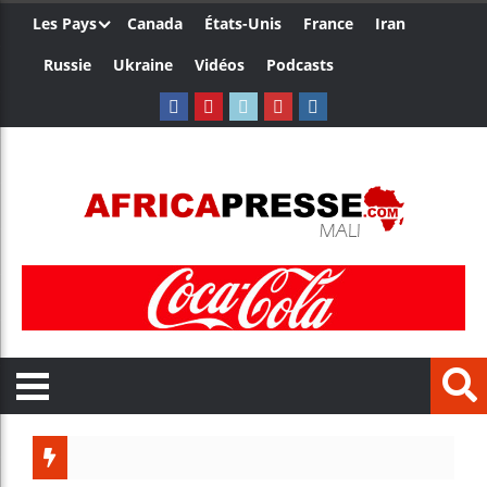
Les Pays
Canada
États-Unis
France
Iran
Russie
Ukraine
Vidéos
Podcasts
Le Camer