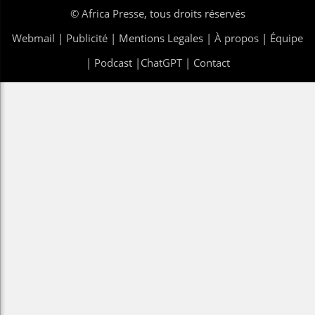
©
Africa Presse
, tous droits réservés
Webmail
|
Publicité
| Mentions Legales |
À propos
|
Équipe
|
Podcast
|
ChatGPT
|
Contact