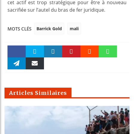
cet actif est trop stratégique pour être à nouveau
sacrifiée sur l’autel du bras de fer juridique.
Barrick Gold
mali
MOTS CLÉS
Faceboo
Twitter
linkedin
Pinteres
Reddit
WhatsAp
k
Telegra
Email
t
pt
m
Articles Similaires