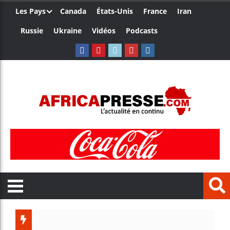
Les Pays
Canada
États-Unis
France
Iran
Russie
Ukraine
Vidéos
Podcasts
Ceuta : R