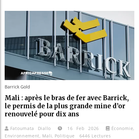
Réparation
Canada : 
Reboiseme
Barrick Gold
Mali : après le bras de fer avec Barrick,
le permis de la plus grande mine d’or
renouvelé pour dix ans
Fatoumata Diallo
16 Feb 2026
Économie
,
Environnement
,
Mali
,
Politique
6446 Lectures