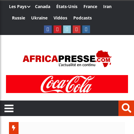
Les Pays
Canada
États-Unis
France
Iran
Russie
Ukraine
Vidéos
Podcasts
Le Camero