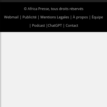
©
Africa Presse
, tous droits réservés
Webmail
|
Publicité
| Mentions Legales |
À propos
|
Équipe
|
Podcast
|
ChatGPT
|
Contact