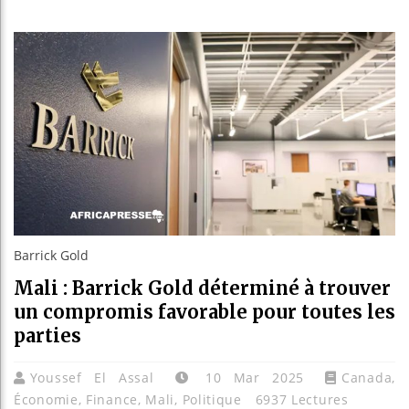
Bassirou 
Côte d’Ivo
Tunisie :
Ceuta : Ra
Barrick Gold
Mali : Barrick Gold déterminé à trouver
un compromis favorable pour toutes les
parties
Youssef El Assal
10 Mar 2025
Canada
,
Économie
,
Finance
,
Mali
,
Politique
6937 Lectures