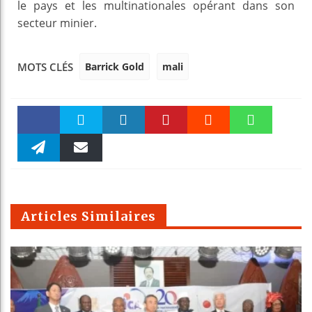
le pays et les multinationales opérant dans son
secteur minier.
Barrick Gold
mali
MOTS CLÉS
Faceboo
Twitter
linkedin
Pinteres
Reddit
WhatsAp
k
Telegra
Email
t
pt
m
Articles Similaires