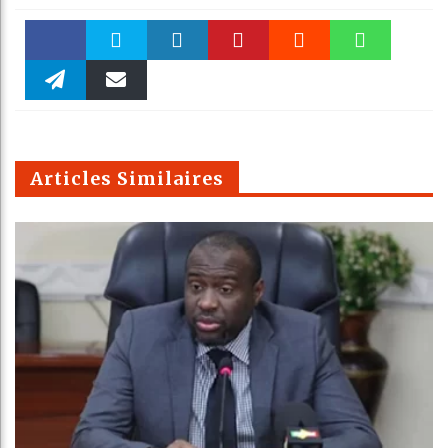
Faceboo
Twitter
linkedin
Pinteres
Reddit
WhatsAp
k
Telegra
Email
t
pt
m
Articles Similaires