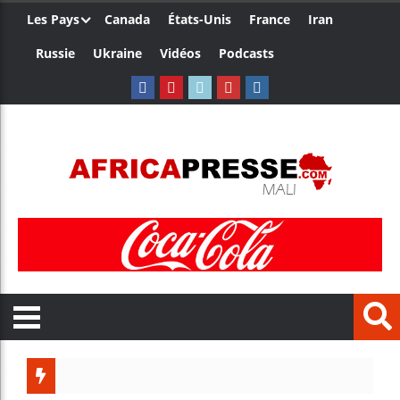
Les Pays
Canada
États-Unis
France
Iran
Russie
Ukraine
Vidéos
Podcasts
Trump n