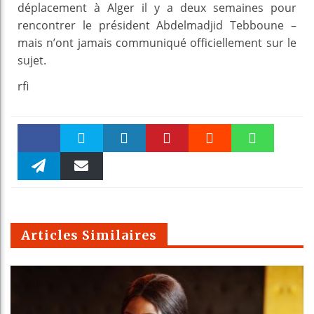
déplacement à Alger il y a deux semaines pour
rencontrer le président Abdelmadjid Tebboune –
mais n’ont jamais communiqué officiellement sur le
sujet.
rfi
Faceboo
Twitter
linkedin
Pinteres
Reddit
WhatsAp
k
Telegra
Email
t
pt
m
Articles Similaires