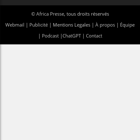
©
Africa Presse
, tous droits réservés
Webmail
|
Publicité
| Mentions Legales |
À propos
|
Équipe
|
Podcast
|
ChatGPT
|
Contact