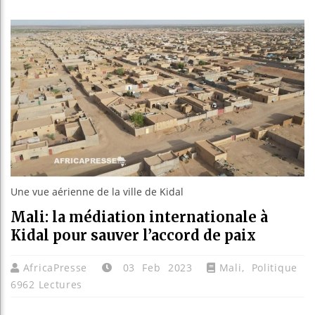
Guinée : N
Réforme él
Bénin : Pa
Aliko Dang
Une vue aérienne de la ville de Kidal
Mali: la médiation internationale à
Kidal pour sauver l’accord de paix
AfricaPresse
03 Feb 2023
Mali
,
Politique
6962 Lectures