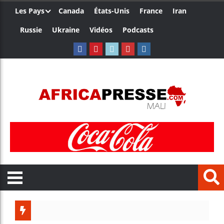
Les Pays
Canada
États-Unis
France
Iran
Russie
Ukraine
Vidéos
Podcasts
Les jeunes