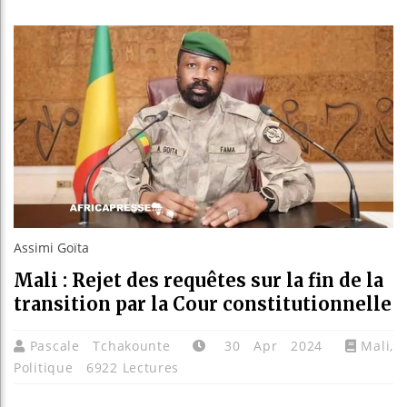
Les jeun
Guinée :
Réforme 
Bénin : 
Assimi Goïta
Mali : Rejet des requêtes sur la fin de la
transition par la Cour constitutionnelle
Pascale Tchakounte
30 Apr 2024
Mali
,
Politique
6922 Lectures