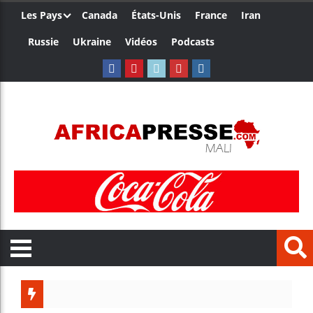
Les Pays
Canada
États-Unis
France
Iran
Russie
Ukraine
Vidéos
Podcasts
Trump n