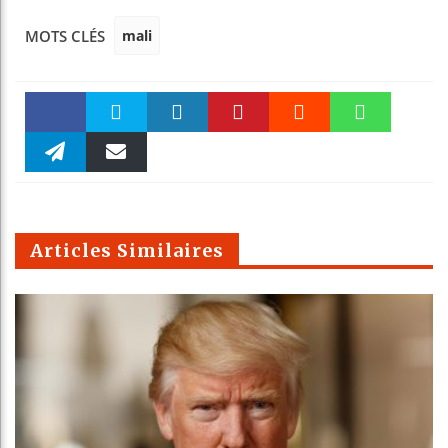
mali
MOTS CLÉS
Faceboo
Twitter
linkedin
Pinteres
Reddit
WhatsAp
k
Telegra
Email
t
pt
m
Articles Similaires