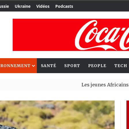
ussie
Ukraine
Vidéos
Podcasts
IRONNEMENT
SANTÉ
SPORT
PEOPLE
TECH
Les jeunes Africains retrouvent
Aliko Dangote et Mark Carney e