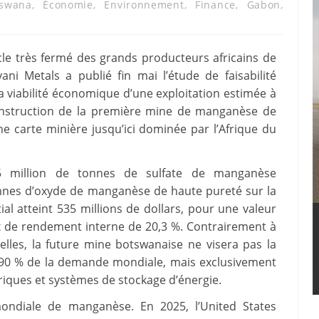
tswana
,
Économie
,
Environnement
,
Finance
,
Gabon
,
cle très fermé des grands producteurs africains de
i Metals a publié fin mai l’étude de faisabilité
 la viabilité économique d’une exploitation estimée à
onstruction de la première mine de manganèse de
ne carte minière jusqu’ici dominée par l’Afrique du
 1,5 million de tonnes de sulfate de manganèse
nnes d’oxyde de manganèse de haute pureté sur la
ial atteint 535 millions de dollars, pour une valeur
ux de rendement interne de 20,3 %. Contrairement à
elles, la future mine botswanaise ne visera pas la
e 90 % de la demande mondiale, mais exclusivement
riques et systèmes de stockage d’énergie.
mondiale de manganèse. En 2025, l’United States