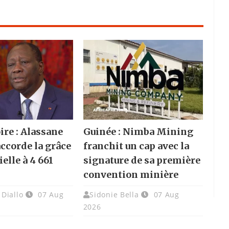
ire : Alassane
Guinée : Nimba Mining
accorde la grâce
franchit un cap avec la
elle à 4 661
signature de sa première
convention minière
Diallo
07 Aug
Sidonie Bella
07 Aug
2026