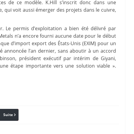
tes de ce modèle. K.Hill s’inscrit donc dans une
re, qui voit aussi émerger des projets dans le cuivre,
r. Le permis d’exploitation a bien été délivré par
etals n’a encore fourni aucune date pour le début
anque d’import export des États-Unis (EXIM) pour un
té annoncée l’an dernier, sans aboutir à un accord
inson, président exécutif par intérim de Giyani,
 « une étape importante vers une solution viable ».
Suite
Pinterest
Reddit
Email