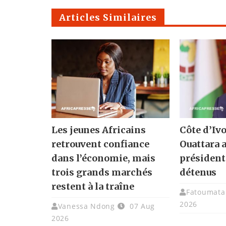
Articles Similaires
Les jeunes Africains
Côte d’Ivo
retrouvent confiance
Ouattara 
dans l’économie, mais
présidenti
trois grands marchés
détenus
restent à la traîne
Fatoumata 
2026
Vanessa Ndong
07 Aug
2026