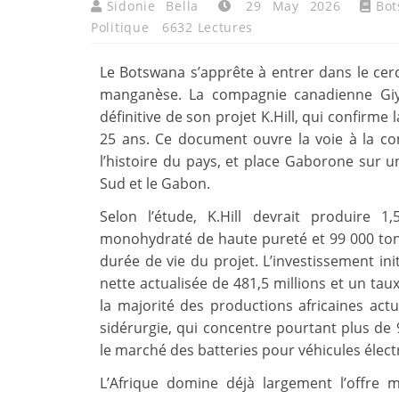
Sidonie Bella
29 May 2026
Bo
Politique
6632 Lectures
Le Botswana s’apprête à entrer dans le cer
manganèse. La compagnie canadienne Giyan
définitive de son projet K.Hill, qui confirme
25 ans. Ce document ouvre la voie à la c
l’histoire du pays, et place Gaborone sur u
Sud et le Gabon.
Selon l’étude, K.Hill devrait produire
monohydraté de haute pureté et 99 000 to
durée de vie du projet. L’investissement init
nette actualisée de 481,5 millions et un ta
la majorité des productions africaines actu
sidérurgie, qui concentre pourtant plus d
le marché des batteries pour véhicules élect
L’Afrique domine déjà largement l’offre 