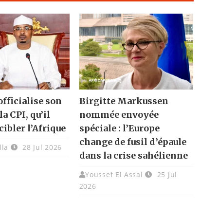
fficialise son
Birgitte Markussen
la CPI, qu’il
nommée envoyée
cibler l’Afrique
spéciale : l’Europe
change de fusil d’épaule
lla
28 Jul 2026
dans la crise sahélienne
Youssef El Assal
25 Jul
2026