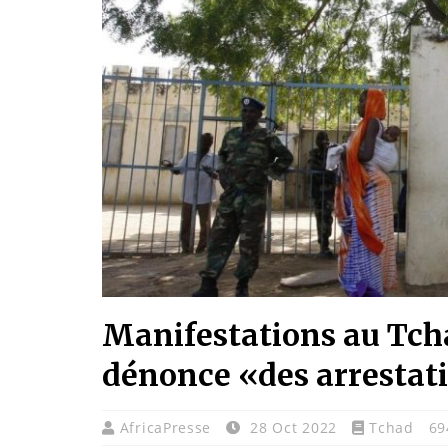
Manifestations au Tchad
dénonce «des arrestati
AfricaPresse
28 Oct 2022
Tchad
69