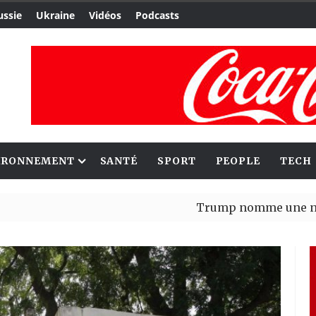
ussie
Ukraine
Vidéos
Podcasts
IRONNEMENT
SANTÉ
SPORT
PEOPLE
TECH
Trump nomme une nouvelle vagu
Bénin : Patrice Talon élu présid