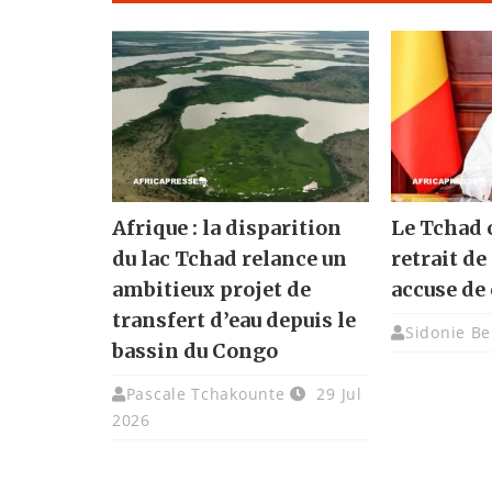
Afrique : la disparition
Le Tchad o
du lac Tchad relance un
retrait de 
ambitieux projet de
accuse de 
transfert d’eau depuis le
Sidonie Be
bassin du Congo
Pascale Tchakounte
29 Jul
2026