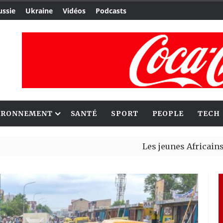
ussie
Ukraine
Vidéos
Podcasts
IRONNEMENT
SANTÉ
SPORT
PEOPLE
TECH
Les jeunes Africains retrouve
Aliko Dangote et Mark Carney