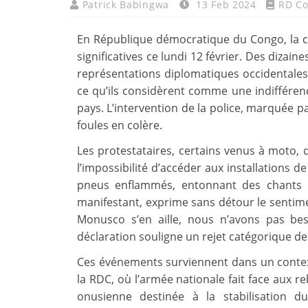
Patrick Babingwa
13 Feb 2024
RD C
En République démocratique du Congo, la ca
significatives ce lundi 12 février. Des dizai
représentations diplomatiques occidentales
ce qu’ils considèrent comme une indifférence
pays. L’intervention de la police, marquée pa
foules en colère.
Les protestataires, certains venus à moto, d
l’impossibilité d’accéder aux installations 
pneus enflammés, entonnant des chants d
manifestant, exprime sans détour le sentimen
Monusco s’en aille, nous n’avons pas bes
déclaration souligne un rejet catégorique de l
Ces événements surviennent dans un context
la RDC, où l’armée nationale fait face aux 
onusienne destinée à la stabilisation d