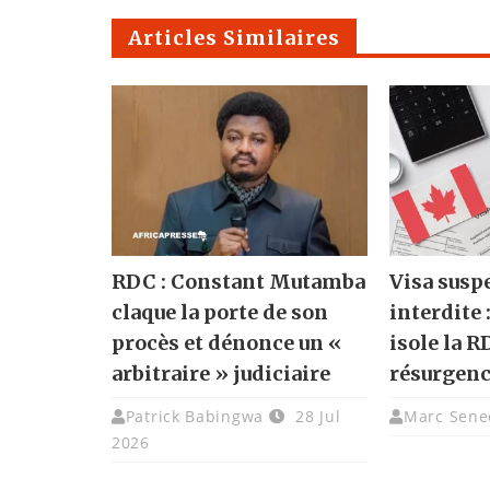
Articles Similaires
RDC : Constant Mutamba
Visa susp
claque la porte de son
interdite 
procès et dénonce un «
isole la R
arbitraire » judiciaire
résurgenc
Patrick Babingwa
28 Jul
Marc Sene
2026