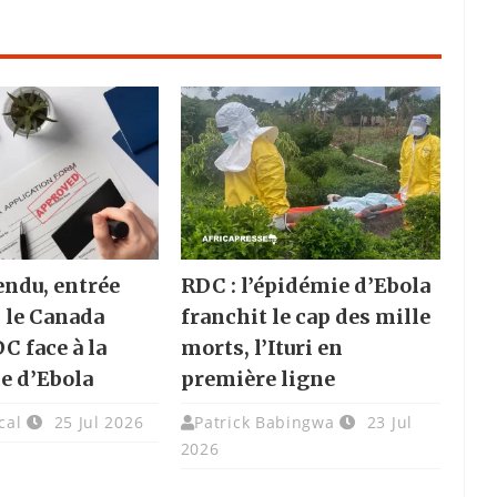
endu, entrée
RDC : l’épidémie d’Ebola
: le Canada
franchit le cap des mille
DC face à la
morts, l’Ituri en
e d’Ebola
première ligne
cal
25 Jul 2026
Patrick Babingwa
23 Jul
2026