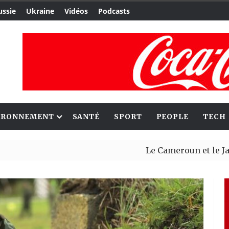
ussie
Ukraine
Vidéos
Podcasts
IRONNEMENT
SANTÉ
SPORT
PEOPLE
TECH
Le Cameroun et le Japon renfo
Ceuta : Rabat affirme avoir al