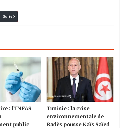
Suite
Pinterest
Reddit
Email
ire : l’INFAS
Tunisie : la crise
n
environnementale de
ment public
Radès pousse Kaïs Saïed