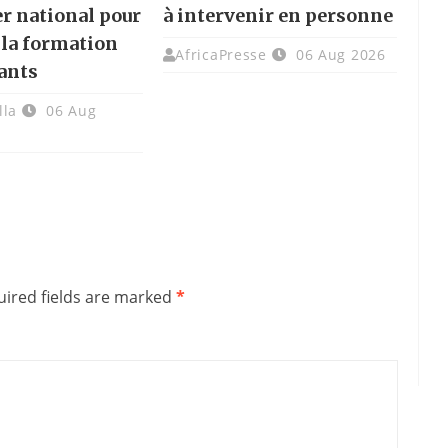
er national pour
à intervenir en personne
 la formation
AfricaPresse
06 Aug 2026
ants
lla
06 Aug
ired fields are marked
*