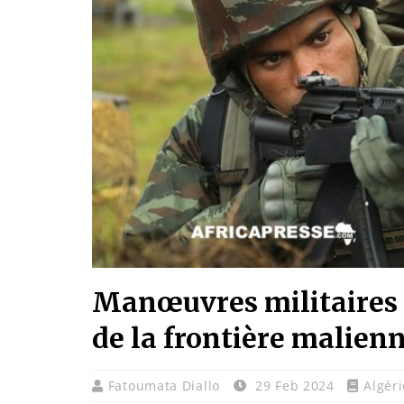
Manœuvres militaires m
de la frontière malien
Fatoumata Diallo
29 Feb 2024
Algéri