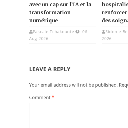
avec un cap sur l’IA et la
hospitali
transformation
renforcer
numérique
des soign
Pascale Tchakounte
06
Sidonie Be
Aug 2026
2026
LEAVE A REPLY
Your email address will not be published.
Requ
Comment
*