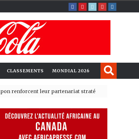
CLASSEMENTS
MONDIAL 2026
rcent leur partenariat stratégique avec un cap sur l’IA
erté Madrid des risques migratoires dès juillet
| 05 Aug 20