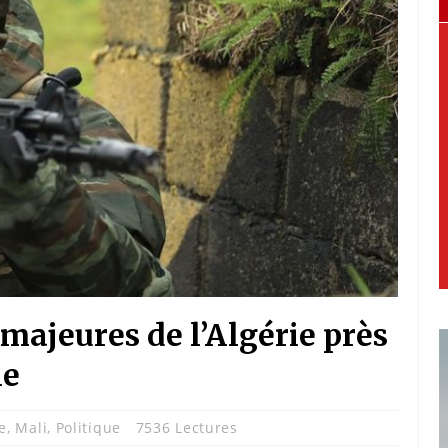
ajeures de l’Algérie près
ne
e
,
Mali
,
Politique
7536 Lectures