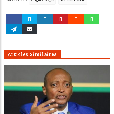
Faceboo
Twitter
linkedin
Pinteres
Reddit
WhatsAp
k
Telegra
Email
t
pt
m
Articles Similaires