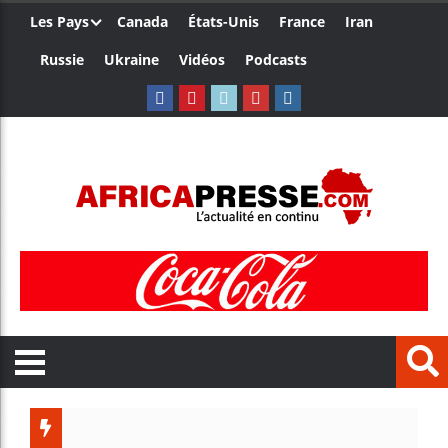
Les Pays
Canada
États-Unis
France
Iran
Russie
Ukraine
Vidéos
Podcasts
Le Camer