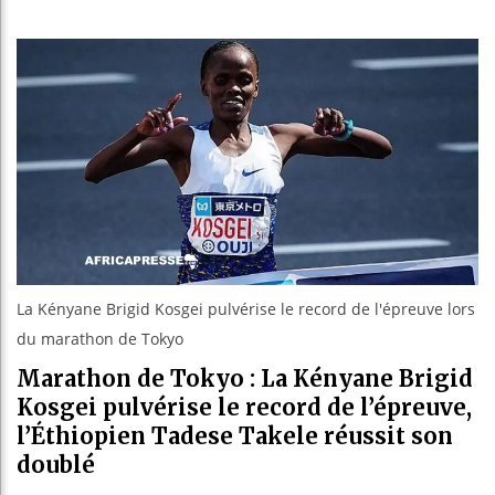
Bassirou
Côte d’I
Tunisie 
Ceuta : 
La Kényane Brigid Kosgei pulvérise le record de l'épreuve lors
du marathon de Tokyo
Marathon de Tokyo : La Kényane Brigid
Kosgei pulvérise le record de l’épreuve,
l’Éthiopien Tadese Takele réussit son
doublé