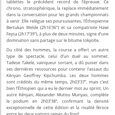
tablettes le précédent record de l’épreuve. Ce
chrono, stratosphérique, la replace immédiatement
dans la conversation pour les grands championnats
à venir. Elle relègue ses poursuivantes, l’Éthiopienne
Bertukan Welde (2h16’36”) et sa compatriote Hawi
Feysa (2h17’39”), à plus de deux minutes, signe d’une
domination sans partage sur le bitume tokyoïte.
Du côté des hommes, la course a offert un autre
type de spectacle, celui d’un duel au sommet.
Tadese Takele, vainqueur sortant, a dû puiser dans
ses dernières ressources pour contenir l’assaut du
Kényan Geoffrey Kipchumba. Les deux hommes
sont crédités du même temps, 2h03’37”, mais c’est
bien l’Éthiopien qui a eu le dernier mot au sprint. Un
autre Kényan, Alexander Mutiso Munyao, complète
le podium en 2h03’38”, confirmant la densité
exceptionnelle de cette édition et la rivalité féroce
entre les deux nations reines du fond.