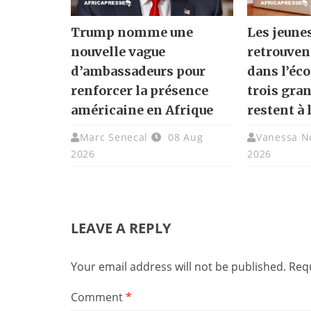
Trump nomme une
Les jeune
nouvelle vague
retrouven
d’ambassadeurs pour
dans l’éc
renforcer la présence
trois gra
américaine en Afrique
restent à 
Marc Senecal
08 Aug
Vanessa N
2026
2026
LEAVE A REPLY
Your email address will not be published.
Requ
Comment
*