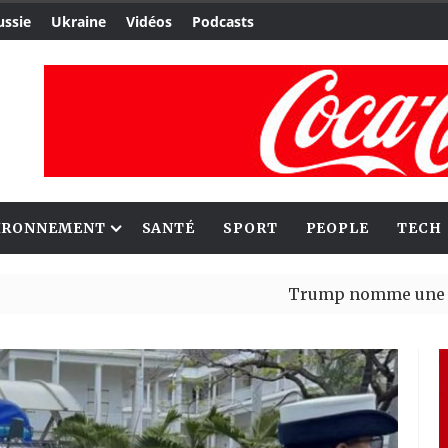
ussie
Ukraine
Vidéos
Podcasts
IRONNEMENT
SANTÉ
SPORT
PEOPLE
TECH
Trump nomme une nouvelle va
Bénin : Patrice Talon élu prés