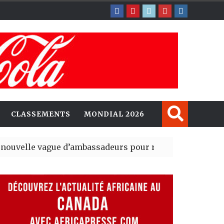
CLASSEMENTS
MONDIAL 2026
gue d’ambassadeurs pour renforcer la présence améri
ident du tout premier Sénat issu de la réforme constitu