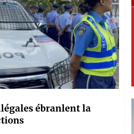
llégales ébranlent la
ctions