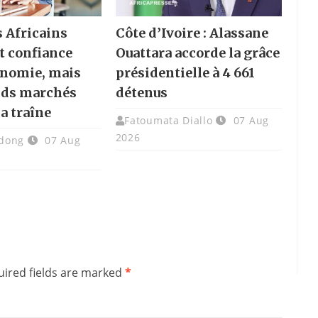
s Africains
Côte d’Ivoire : Alassane
t confiance
Ouattara accorde la grâce
onomie, mais
présidentielle à 4 661
nds marchés
détenus
la traîne
Fatoumata Diallo
07 Aug
2026
dong
07 Aug
ired fields are marked
*