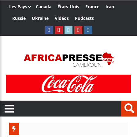
Les Pays
Canada
États-Unis
France
Iran
Russie
Ukraine
Vidéos
Podcasts
Trump nom