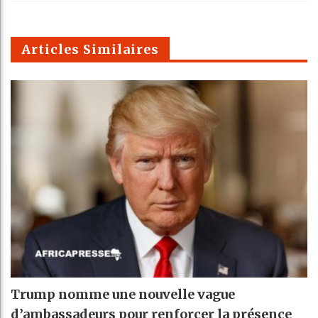
k
Telegra
Email
t
pt
m
Articles Similaires
Trump nomme une nouvelle vague
d’ambassadeurs pour renforcer la présence