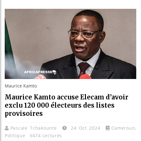
Les jeune
Guinée : 
Réforme él
Bénin : Pa
Maurice Kamto
Maurice Kamto accuse Elecam d’avoir
exclu 120 000 électeurs des listes
provisoires
Pascale Tchakounte
24 Oct 2024
Cameroun
,
Politique
6674 Lectures