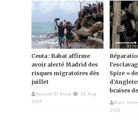
Ceuta : Rabat affirme
Réparatio
avoir alerté Madrid des
l’esclavag
risques migratoires dès
Spire » de
juillet
d’Angleter
braises de
Youssef El Assal
05 Aug
2026
Marc Sene
2026