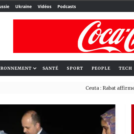
ussie
Ukraine
Vidéos
Podcasts
IRONNEMENT
SANTÉ
SPORT
PEOPLE
TECH
Ceuta : Rabat affirme avoir a
Reboisement : l’Éthiopie étab