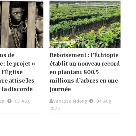
ns de
Reboisement : l’Éthiopie
e : le projet «
établit un nouveau record
 l’Église
en plantant 800,5
re attise les
millions d’arbres en une
 la discorde
journée
cal
05 Aug
Vanessa Ndong
04 Aug
2026