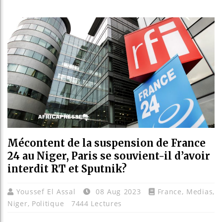
Les jeun
Guinée :
Réforme 
Bénin : 
Mécontent de la suspension de France
24 au Niger, Paris se souvient-il d’avoir
interdit RT et Sputnik?
Youssef El Assal
08 Aug 2023
France
,
Medias
,
Niger
,
Politique
7444 Lectures