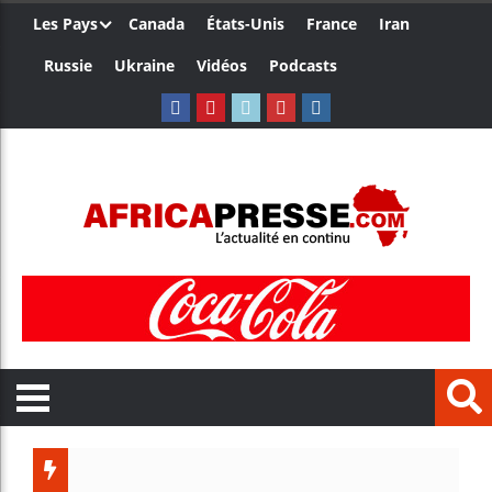
Les Pays
Canada
États-Unis
France
Iran
Russie
Ukraine
Vidéos
Podcasts
Trump n