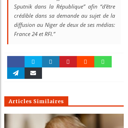
Sputnik dans la République” afin “d’être
crédible dans sa demande au sujet de la
diffusion au Niger de deux de ses médias:
France 24 et RFI.”
Faceboo
Twitter
linkedin
Pinteres
Reddit
WhatsAp
k
Telegra
Email
t
pt
m
Articles Similaires