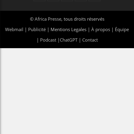
©
Africa Presse
, tous droits réservés
Webmail
|
Publicité
| Mentions Legales |
À propos
|
Équipe
|
Podcast
|
ChatGPT
|
Contact