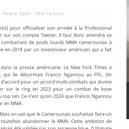
n
,
People
,
Sport
7858 Lectures
o) pour officialiser son arrivée à la Professional
ir sur son compte Twitter. Il faut donc attendre ce
le combattant de poids lourds MMA camerounais à
ée en 2018 par un investisseur américain qui a fait
e dans la presse américaine. Le New York Times a
t qui lie désormais Francis Ngannou au PFL. On
 d’accord pour un accord multi-combats qui donne
ter sur le ring en 2023 pour un combat de boxe
 top ten. Ce n’est qu’en 2024 que Francis Ngannou
ur en MMA.
 Mais on sait que le Camerounais souhaitait faire un
s toutefois abandonner le MMA. Cette ambition de
amais été validée par son ancienne ligue, l’Ultimate