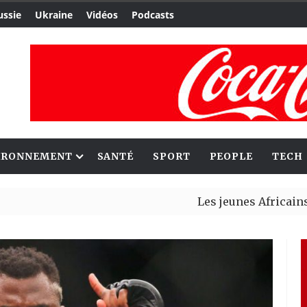
ussie
Ukraine
Vidéos
Podcasts
IRONNEMENT
SANTÉ
SPORT
PEOPLE
TECH
Les jeunes Africains retrouv
Aliko Dangote et Mark Carney