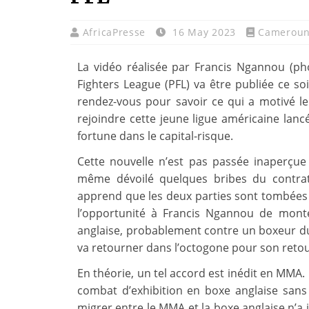
AfricaPresse
16 May 2023
Camerou
La vidéo réalisée par Francis Ngannou (phot
Fighters League (PFL) va être publiée ce so
rendez-vous pour savoir ce qui a motivé 
rejoindre cette jeune ligue américaine lanc
fortune dans le capital-risque.
Cette nouvelle n’est pas passée inaperçu
même dévoilé quelques bribes du contra
apprend que les deux parties sont tombées
l’opportunité à Francis Ngannou de mon
anglaise, probablement contre un boxeur du
va retourner dans l’octogone pour son reto
En théorie, un tel accord est inédit en MMA.
combat d’exhibition en boxe anglaise san
migrer entre le MMA et la boxe anglaise n’a j