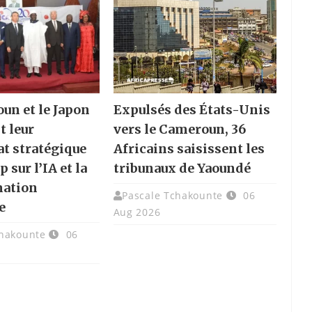
un et le Japon
Expulsés des États-Unis
t leur
vers le Cameroun, 36
at stratégique
Africains saisissent les
p sur l’IA et la
tribunaux de Yaoundé
mation
Pascale Tchakounte
06
e
Aug 2026
chakounte
06