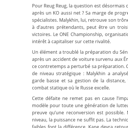
Pour Reug Reug, la question est désormais ce
après un KO aussi net ? Sa marge de progre
spécialistes. Malykhin, lui, retrouve son trô
à d’autres prétendants, peut être un troi
victoires. Le ONE Championship, organisatio
intérêt à capitaliser sur cette rivalité.
Un élément a troublé la préparation du Séné
après un accident de voiture survenu aux Ém
ce contretemps a perturbé sa préparation. C
de niveau stratégique : Malykhin a analys
garde basse et sa gestion de la distance
combat statique où le Russe excelle.
Cette défaite ne remet pas en cause l’imp
modèle pour toute une génération de lutteurs
preuve qu’une reconversion est possible. M
niveau, la puissance ne suffit pas. La techni
faibles font la différence. Kane devra retou