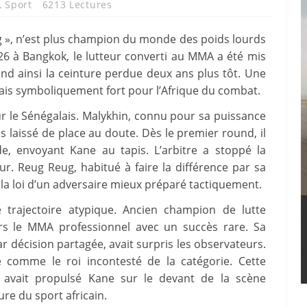
,
Sport
6213 Lectures
g », n’est plus champion du monde des poids lourds
 à Bangkok, le lutteur converti au MMA a été mis
nd ainsi la ceinture perdue deux ans plus tôt. Une
mais symboliquement fort pour l’Afrique du combat.
r le Sénégalais. Malykhin, connu pour sa puissance
s laissé de place au doute. Dès le premier round, il
e, envoyant Kane au tapis. L’arbitre a stoppé la
r. Reug Reug, habitué à faire la différence par sa
bi la loi d’un adversaire mieux préparé tactiquement.
trajectoire atypique. Ancien champion de lutte
 vers le MMA professionnel avec un succès rare. Sa
r décision partagée, avait surpris les observateurs.
é comme le roi incontesté de la catégorie. Cette
e avait propulsé Kane sur le devant de la scène
ure du sport africain.