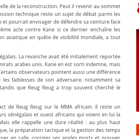
lle de la reconstruction. Peut il revenir au sommet
ssion technique reste un sujet de débat parmi les
ne et pourrait envisager de défendre sa ceinture face
sième acte contre Kane si ce dernier enchaîne les
n asiatique en quête de visibilité mondiale, a tout
galais. La revanche avait été initialement reportée
irats arabes unis. Kane en est sorti indemne, mais
ertains observateurs pointent aussi une différence
é les faiblesses de son adversaire, notamment sa
, tandis que Reug Reug a trop souvent cherché le
act de Reug Reug sur le MMA africain. Il reste un
 sénégalais et ouest africains qui voient en lui la
ais elle rappelle une dure réalité : au plus haut
que, la préparation tactique et la gestion des temps
rner en salle, corriger ses angles morts et prouver