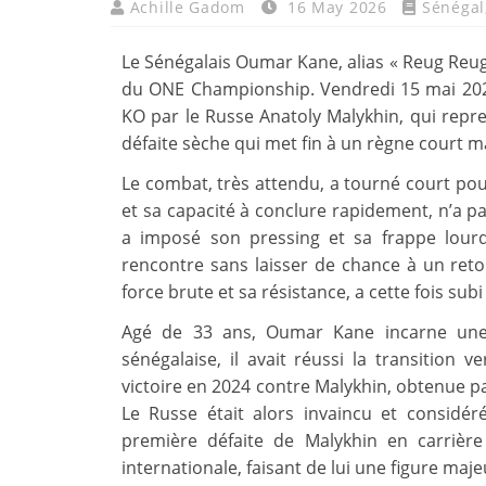
Achille Gadom
16 May 2026
Sénégal
Le Sénégalais Oumar Kane, alias « Reug Reu
du ONE Championship. Vendredi 15 mai 2026
KO par le Russe Anatoly Malykhin, qui repre
défaite sèche qui met fin à un règne court 
Le combat, très attendu, a tourné court pou
et sa capacité à conclure rapidement, n’a pa
a imposé son pressing et sa frappe lourd
rencontre sans laisser de chance à un retou
force brute et sa résistance, a cette fois su
Agé de 33 ans, Oumar Kane incarne une 
sénégalaise, il avait réussi la transition
victoire en 2024 contre Malykhin, obtenue pa
Le Russe était alors invaincu et considér
première défaite de Malykhin en carrièr
internationale, faisant de lui une figure maje