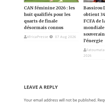
CAN féminine 2026 : les
Bassirou
huit qualifiés pour les
obtient 3
quarts de finale
FCFA de l
désormais connus
mondiale 
souverain
AfricaPresse
07 Aug 2026
l’énergie
Fatoumata 
2026
LEAVE A REPLY
Your email address will not be published.
Requ