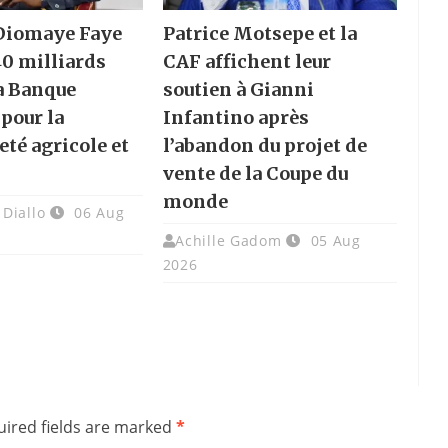
 Diomaye Faye
Patrice Motsepe et la
40 milliards
CAF affichent leur
a Banque
soutien à Gianni
pour la
Infantino après
eté agricole et
l’abandon du projet de
vente de la Coupe du
monde
Diallo
06 Aug
Achille Gadom
05 Aug
2026
ired fields are marked
*