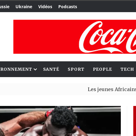
ussie
Ukraine
Vidéos
Podcasts
IRONNEMENT
SANTÉ
SPORT
PEOPLE
TECH
Les jeunes Africains retrouv
Aliko Dangote et Mark Carney