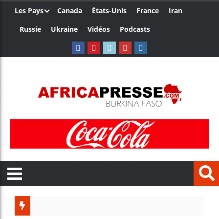
Les Pays
Canada
États-Unis
France
Iran
Russie
Ukraine
Vidéos
Podcasts
Les jeun