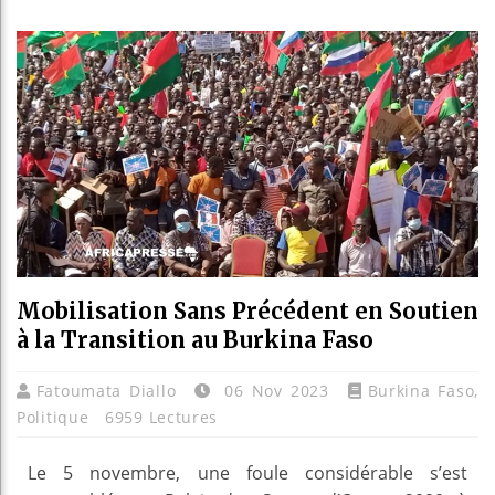
Guinée 
Réforme 
Bénin : 
Aliko D
Mobilisation Sans Précédent en Soutien
à la Transition au Burkina Faso
Fatoumata Diallo
06 Nov 2023
Burkina Faso
,
Politique
6959 Lectures
Le 5 novembre, une foule considérable s’est