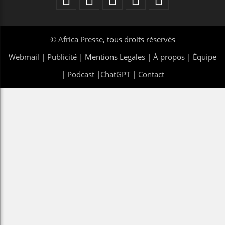
©
Africa Presse
, tous droits réservés
Webmail
|
Publicité
| Mentions Legales |
À propos
|
Équipe
|
Podcast
|
ChatGPT
|
Contact