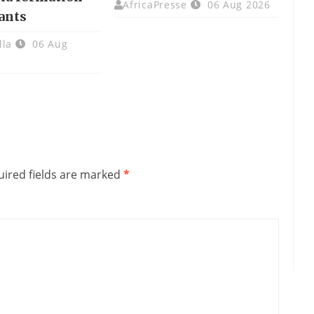
AfricaPresse
06 Aug 2026
ants
lla
06 Aug
ired fields are marked
*