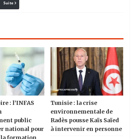
Suite
Pinterest
Reddit
Email
ire : l’INFAS
Tunisie : la crise
n
environnementale de
ment public
Radès pousse Kaïs Saïed
er national pour
à intervenir en personne
 la formation