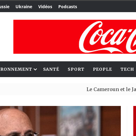
ussie
Ukraine
Vidéos
Podcasts
IRONNEMENT
SANTÉ
SPORT
PEOPLE
TECH
Le Cameroun et le Japon renf
Ceuta : Rabat affirme avoir a