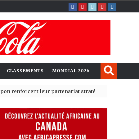
CLASSEMENTS
MONDIAL 2026
orcent leur partenariat stratégique avec un cap sur l’I
lerté Madrid des risques migratoires dès juillet
| 05 Aug 