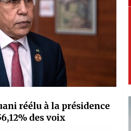
i réélu à la présidence
56,12% des voix