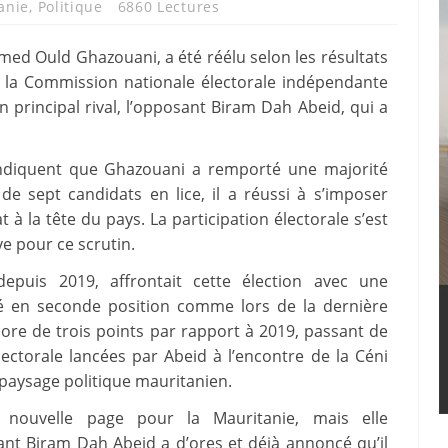
anie
,
Politique
6860 Lectures
med Ould Ghazouani, a été réélu selon les résultats
ar la Commission nationale électorale indépendante
n principal rival, l’opposant Biram Dah Abeid, qui a
i indiquent que Ghazouani a remporté une majorité
de sept candidats en lice, il a réussi à s’imposer
 la tête du pays. La participation électorale s’est
ve pour ce scrutin.
uis 2019, affrontait cette élection avec une
vé en seconde position comme lors de la dernière
ore de trois points par rapport à 2019, passant de
ectorale lancées par Abeid à l’encontre de la Céni
 paysage politique mauritanien.
nouvelle page pour la Mauritanie, mais elle
nt Biram Dah Abeid a d’ores et déjà annoncé qu’il