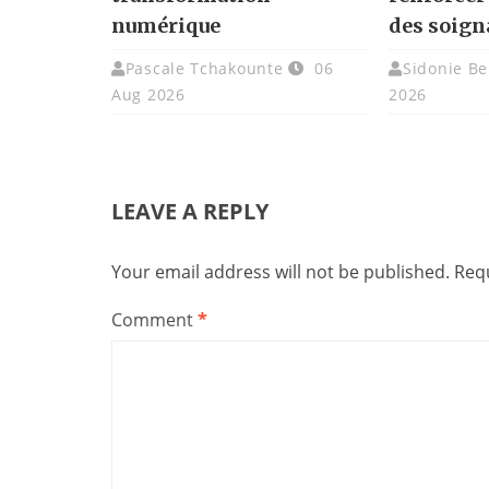
numérique
des soign
Pascale Tchakounte
06
Sidonie Be
Aug 2026
2026
LEAVE A REPLY
Your email address will not be published.
Requ
Comment
*