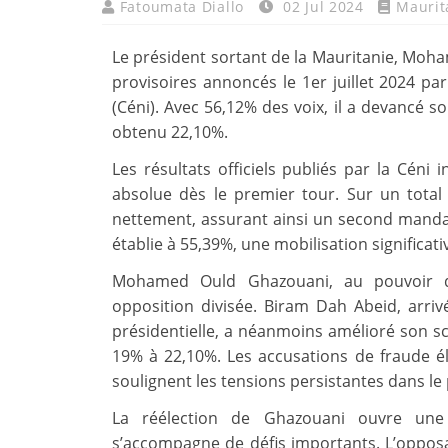
Fatoumata Diallo
02 Jul 2024
Maurit
Le président sortant de la Mauritanie, Moha
provisoires annoncés le 1er juillet 2024 p
(Céni). Avec 56,12% des voix, il a devancé so
obtenu 22,10%.
Les résultats officiels publiés par la Cén
absolue dès le premier tour. Sur un total 
nettement, assurant ainsi un second mandat à
établie à 55,39%, une mobilisation significati
Mohamed Ould Ghazouani, au pouvoir dep
opposition divisée. Biram Dah Abeid, arri
présidentielle, a néanmoins amélioré son sc
19% à 22,10%. Les accusations de fraude él
soulignent les tensions persistantes dans le
La réélection de Ghazouani ouvre une 
s’accompagne de défis importants. L’opposa