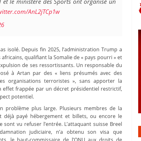
 et le ministère des Sports ont organisé un
twitter.com/AnL2jTCp1w
26
as isolé. Depuis fin 2025, l’administration Trump a
africains, qualifiant la Somalie de « pays pourri » et
expulsion de ses ressortissants. Un responsable du
pposé à Artan par des « liens présumés avec des
s organisations terroristes », sans apporter la
ffet frappée par un décret présidentiel restrictif,
pect potentiel.
d’un problème plus large. Plusieurs membres de la
t déjà payé hébergement et billets, ou encore le
e sont vu refuser l’entrée. L’attaquant suisse Breel
amnation judiciaire, n’a obtenu son visa que
nts, le haut-commissaire de l’ONU aux droits de