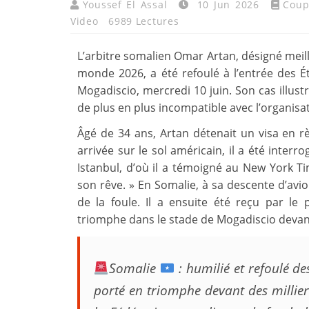
Youssef El Assal
10 Jun 2026
Coup
Video
6989 Lectures
L’arbitre somalien Omar Artan, désigné meille
monde 2026, a été refoulé à l’entrée des Ét
Mogadiscio, mercredi 10 juin. Son cas illust
de plus en plus incompatible avec l’organis
Âgé de 34 ans, Artan détenait un visa en r
arrivée sur le sol américain, il a été inte
Istanbul, d’où il a témoigné au New York Tim
son rêve. » En Somalie, à sa descente d’avio
de la foule. Il a ensuite été reçu par 
triomphe dans le stade de Mogadiscio devant
Somalie
: humilié et refoulé de
porté en triomphe devant des millie