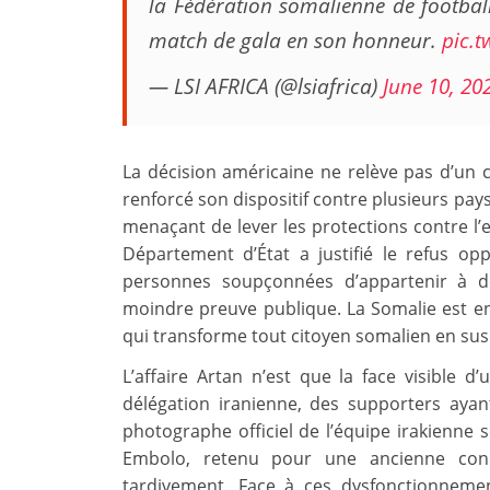
la Fédération somalienne de football
match de gala en son honneur.
pic.
— LSI AFRICA (@lsiafrica)
June 10, 20
La décision américaine ne relève pas d’un c
renforcé son dispositif contre plusieurs pays 
menaçant de lever les protections contre l’
Département d’État a justifié le refus o
personnes soupçonnées d’appartenir à de
moindre preuve publique. La Somalie est en e
qui transforme tout citoyen somalien en sus
L’affaire Artan n’est que la face visible 
délégation iranienne, des supporters ayan
photographe officiel de l’équipe irakienne s
Embolo, retenu pour une ancienne cond
tardivement. Face à ces dysfonctionneme