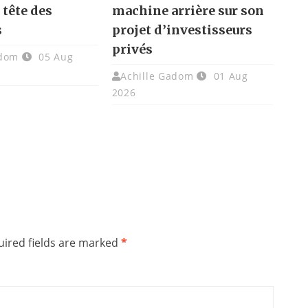
a tête des
machine arrière sur son
s
projet d’investisseurs
privés
adom
05 Aug
Achille Gadom
01 Aug
2026
ired fields are marked
*