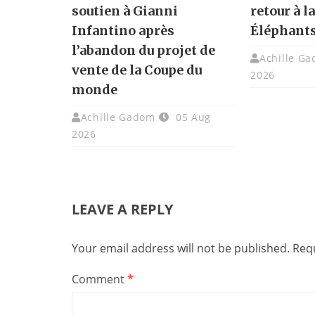
soutien à Gianni
retour à l
Infantino après
Éléphant
l’abandon du projet de
Achille G
vente de la Coupe du
2026
monde
Achille Gadom
05 Aug
2026
LEAVE A REPLY
Your email address will not be published.
Requ
Comment
*