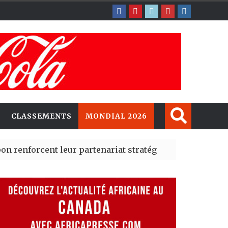
CLASSEMENTS
MONDIAL 2026
ent leur partenariat stratégique avec un cap sur l’IA e
té Madrid des risques migratoires dès juillet
| 05 Aug 2026