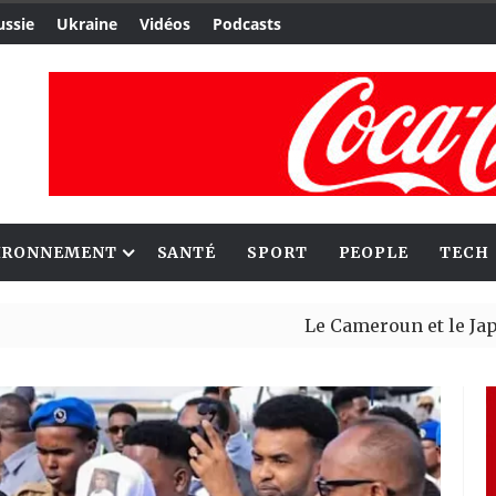
ussie
Ukraine
Vidéos
Podcasts
IRONNEMENT
SANTÉ
SPORT
PEOPLE
TECH
Le Cameroun et le Japon renforc
Ceuta : Rabat affirme avoir aler