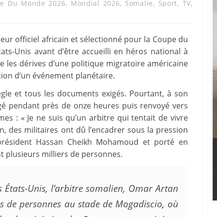
e Du Monde 2026
,
Mondial 2026
,
Somalie
,
Sport
,
TV
,
ur officiel africain et sélectionné pour la Coupe du
ats-Unis avant d’être accueilli en héros national à
re les dérives d’une politique migratoire américaine
ation d’un événement planétaire.
ègle et tous les documents exigés. Pourtant, à son
rrogé pendant près de onze heures puis renvoyé vers
es : « Je ne suis qu’un arbitre qui tentait de vivre
n, des militaires ont dû l’encadrer sous la pression
le président Hassan Cheikh Mohamoud et porté en
 plusieurs milliers de personnes.
s États-Unis, l’arbitre somalien, Omar Artan
rs de personnes au stade de Mogadiscio, où