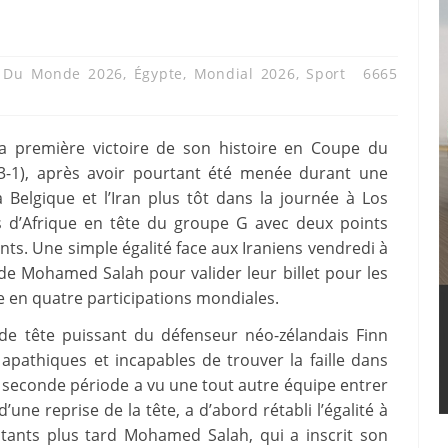
 Du Monde 2026
,
Égypte
,
Mondial 2026
,
Sport
6665
la première victoire de son histoire en Coupe du
3-1), après avoir pourtant été menée durant une
 Belgique et l’Iran plus tôt dans la journée à Los
s d’Afrique en tête du groupe G avec deux points
ts. Une simple égalité face aux Iraniens vendredi à
 de Mohamed Salah pour valider leur billet pour les
te en quatre participations mondiales.
e tête puissant du défenseur néo-zélandais Finn
pathiques et incapables de trouver la faille dans
 seconde période a vu une tout autre équipe entrer
’une reprise de la tête, a d’abord rétabli l’égalité à
stants plus tard Mohamed Salah, qui a inscrit son