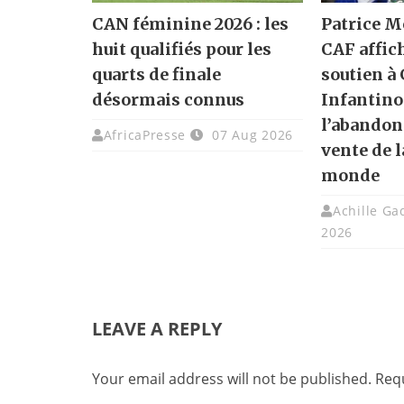
CAN féminine 2026 : les
Patrice M
huit qualifiés pour les
CAF affic
quarts de finale
soutien à
désormais connus
Infantino
l’abandon
AfricaPresse
07 Aug 2026
vente de 
monde
Achille G
2026
LEAVE A REPLY
Your email address will not be published.
Requ