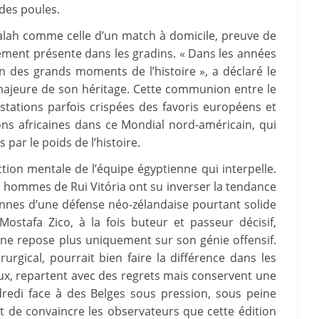
 des poules.
alah comme celle d’un match à domicile, preuve de
ement présente dans les gradins. « Dans les années
un des grands moments de l’histoire », a déclaré le
 majeure de son héritage. Cette communion entre le
estations parfois crispées des favoris européens et
ons africaines dans ce Mondial nord-américain, qui
ar le poids de l’histoire.
ction mentale de l’équipe égyptienne qui interpelle.
s hommes de Rui Vitória ont su inverser la tendance
iennes d’une défense néo-zélandaise pourtant solide
stafa Zico, à la fois buteur et passeur décisif,
 ne repose plus uniquement sur son génie offensif.
rurgical, pourrait bien faire la différence dans les
eux, repartent avec des regrets mais conservent une
dredi face à des Belges sous pression, sous peine
t de convaincre les observateurs que cette édition