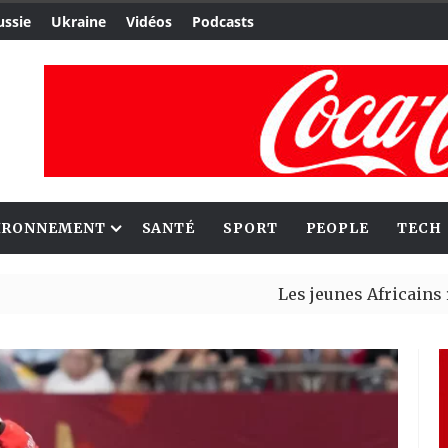
ussie
Ukraine
Vidéos
Podcasts
IRONNEMENT
SANTÉ
SPORT
PEOPLE
TECH
Les jeunes Africains retrouven
Aliko Dangote et Mark Carney e