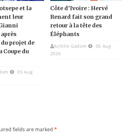
otsepe et la
Côte d’Ivoire : Hervé
hent leur
Renard fait son grand
 Gianni
retour à la tête des
 après
Éléphants
 du projet de
Achille Gadom
05 Aug
la Coupe du
2026
adom
05 Aug
ired fields are marked
*