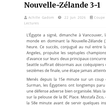
Nouvelle-Zélande 3-1
Achille Gadom
22 Jun 2026
Coupe
Lectures
L’Égypte a signé, dimanche à Vancouver, 
monde en dominant la Nouvelle-Zélande (
heure. Ce succès, conjugué au nul entre la
Angeles, propulse les septuples champion
d’avance sur leurs deux principaux concurren
Seattle suffirait désormais aux coéquipiers
seizièmes de finale, une étape jamais attein
Menés depuis la 15e minute sur un coup d
Surman, les Égyptiens ont longtemps paru a
une défense adverse bien organisée. Mais la
sur la pelouse de la BC Place. Mostafa Zico, d
la 58e minute avant de servir quelques in