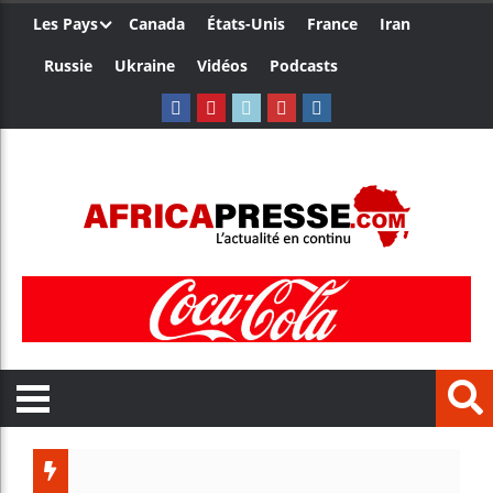
Les Pays
Canada
États-Unis
France
Iran
Russie
Ukraine
Vidéos
Podcasts
Les jeu