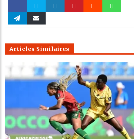
Faceboo
Twitter
linkedin
Pinteres
Reddit
WhatsAp
k
Telegra
Email
t
pt
m
Articles Similaires