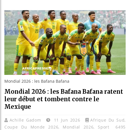
Guinée 
Réforme 
Bénin : 
Aliko D
Mondial 2026 : les Bafana Bafana
Mondial 2026 : les Bafana Bafana ratent
leur début et tombent contre le
Mexique
Achille Gadom
11 Jun 2026
Afrique Du Sud
,
Coupe Du Monde 2026
,
Mondial 2026
,
Sport
6495