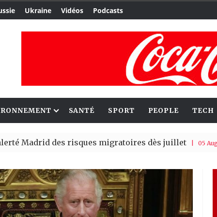
ussie
Ukraine
Vidéos
Podcasts
IRONNEMENT
SANTÉ
SPORT
PEOPLE
TECH
rid des risques migratoires dès juillet
Patr
| 05 Aug 2026
ouveau record en plantant 800,5 millions d’arbres en un