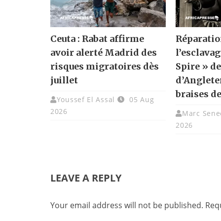
Ceuta : Rabat affirme
Réparatio
avoir alerté Madrid des
l’esclavag
risques migratoires dès
Spire » de
juillet
d’Angleter
braises de
Youssef El Assal
05 Aug
2026
Marc Sene
2026
LEAVE A REPLY
Your email address will not be published.
Requ