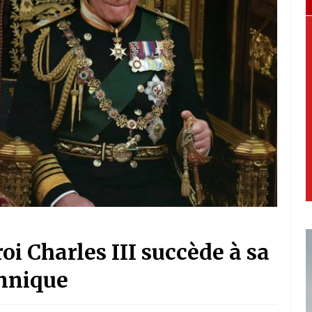
roi Charles III succède à sa
annique