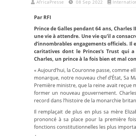
AfricaPresse
08 Sep 2022
Internatio
Par RFI
Prince de Galles pendant 64 ans, Charles II
une vie à attendre. Une vie qu’il a consa
d’innombrables engagements officiels. Il 
caritatives dont le Princes’s Trust qui a
Charles, un prince à la fois bien et mal c
« Aujourd’hui, la Couronne passe, comme elle
monarque, notre nouveau chef d’État, Sa Majes
Première ministre, que la reine avait reçue
former un nouveau gouvernement. Charles 
record dans l’histoire de la monarchie brita
Il remplaçait de plus en plus sa mère Elizab
prononcé à sa place pour la première fois
fonctions constitutionnelles les plus import