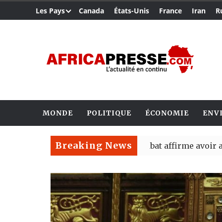
Les Pays
Canada
États-Unis
France
Iran
R
MONDE
POLITIQUE
ÉCONOMIE
ENV
Breaking News
Ceuta : Rabat affirme avoir alerté Mad
Reboisement : l’Éthiopie établit un n