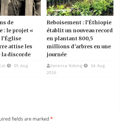
ns de
Reboisement : l’Éthiopie
e : le projet «
établit un nouveau record
 l’Église
en plantant 800,5
re attise les
millions d’arbres en une
 la discorde
journée
cal
05 Aug
Vanessa Ndong
04 Aug
2026
ired fields are marked
*