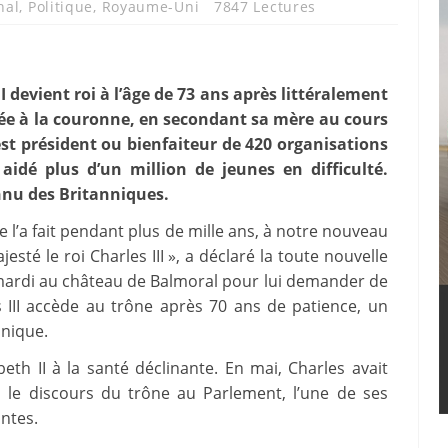
nal
,
Politique
,
Royaume-Uni
7847 Lectures
I devient roi à l’âge de 73 ans après littéralement
crée à la couronne, en secondant sa mère au cours
est président ou bienfaiteur de 420 organisations
 aidé plus d’un million de jeunes en difficulté.
onnu des Britanniques.
 l’a fait pendant plus de mille ans, à notre nouveau
té le roi Charles III », a déclaré la toute nouvelle
 mardi au château de Balmoral pour lui demander de
III accède au trône après 70 ans de patience, un
nnique.
eth II à la santé déclinante. En mai, Charles avait
 le discours du trône au Parlement, l’une de ses
antes.