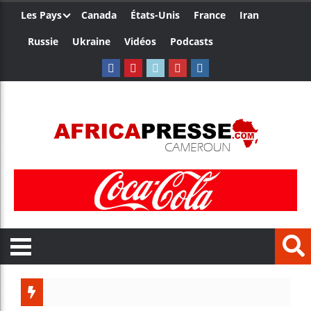
Les Pays
Canada
États-Unis
France
Iran
Russie
Ukraine
Vidéos
Podcasts
Les jeunes A