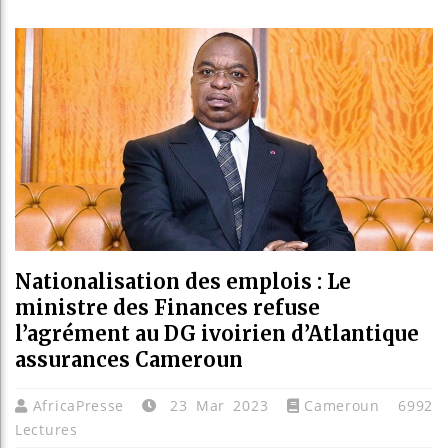
Guinée : Ni
Réforme élec
Bénin : Patr
Aliko Dango
Nationalisation des emplois : Le
ministre des Finances refuse
l’agrément au DG ivoirien d’Atlantique
assurances Cameroun
AfricaPresse
23 Mar 2023
Cameroun
6992
Lectures