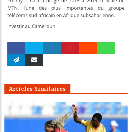
Freddy Tchala a dirigé de 2015 à 2019 la filiale de
MTN, l’une des plus importantes du groupe
télécoms sud-africain en Afrique subsaharienne.
Investir au Cameroun
Faceboo
Twitter
linkedin
Pinteres
Reddit
WhatsAp
k
Telegra
Email
t
pt
m
Articles Similaires