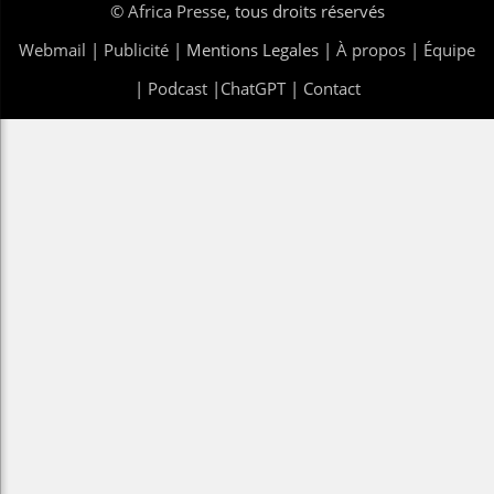
©
Africa Presse
, tous droits réservés
Webmail
|
Publicité
| Mentions Legales |
À propos
|
Équipe
|
Podcast
|
ChatGPT
|
Contact