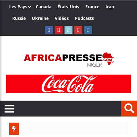
Les Pays
Canada
États-Unis
France
Iran
Russie
Ukraine
Vidéos
Podcasts
Le Camer