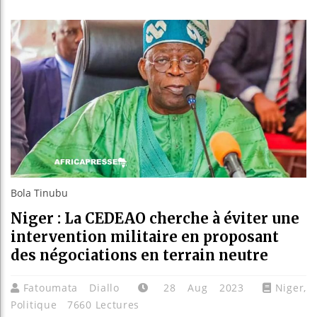
Bassirou
Côte d’I
Tunisie 
Ceuta : R
Bola Tinubu
Niger : La CEDEAO cherche à éviter une
intervention militaire en proposant
des négociations en terrain neutre
Fatoumata Diallo
28 Aug 2023
Niger
,
Politique
7660 Lectures