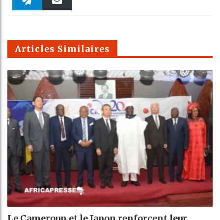
Faceboo
Twitter
linkedin
Pinteres
Reddit
WhatsAp
k
Telegra
Email
t
pt
m
Articles Similaires
Le Cameroun et le Japon renforcent leur