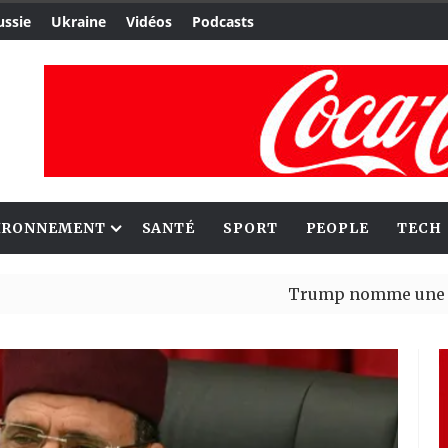
ussie
Ukraine
Vidéos
Podcasts
IRONNEMENT
SANTÉ
SPORT
PEOPLE
TECH
Trump nomme une nouvelle v
Bénin : Patrice Talon élu pr