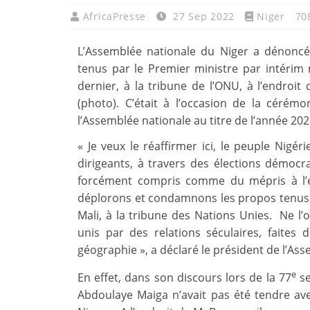
AfricaPresse
27 Sep 2022
Niger
70
L’Assemblée nationale du Niger a dénonc
tenus par le Premier ministre par intérim
dernier, à la tribune de l’ONU, à l’endro
(photo). C’était à l’occasion de la cérém
l’Assemblée nationale au titre de l’année 20
« Je veux le réaffirmer ici, le peuple Nigér
dirigeants, à travers des élections démocra
forcément compris comme du mépris à l’é
déplorons et condamnons les propos tenus 
Mali, à la tribune des Nations Unies. Ne l’
unis par des relations séculaires, faites de
géographie », a déclaré le président de l’A
e
En effet, dans son discours lors de la 77
se
Abdoulaye Maiga n’avait pas été tendre avec