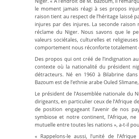
Niger. « A l’endroit de M. Bazoum, il remar
le moment jamais réagi à ses propos inju
raison tient au respect de l’héritage laissé
injures par des injures. La seconde raison r
réclame du Niger. Nous savons que le peu
valeurs sociétales, culturelles et religieus
comportement nous réconforte totalement d
Des propos qui ont créé de l’indignation au
contexte où la nationalité du président n
détracteurs. Né en 1960 à Bilabrine dans
Bazoum est de l’ethnie arabe Ouled Slimane, 
Le président de l’Assemblée nationale du N
dirigeants, en particulier ceux de l’Afrique d
de position engageant l’avenir de nos p
symbiose et notre continent, l’Afrique, ne 
mutuelle entre toutes les nations », a-t-il pou
« Rappelons-le aussi, l’unité de l’Afriqu