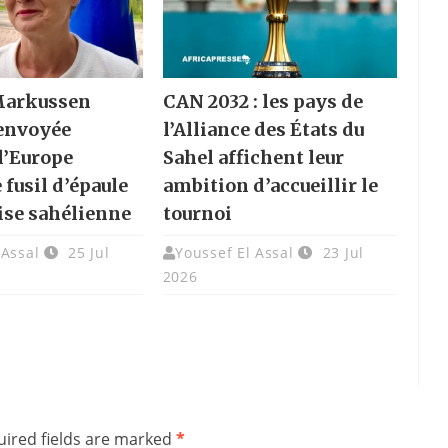
Markussen
CAN 2032 : les pays de
envoyée
l’Alliance des États du
 l’Europe
Sahel affichent leur
 fusil d’épaule
ambition d’accueillir le
rise sahélienne
tournoi
 Assal
25 Jul
Youssef El Assal
23 Jul
2026
ired fields are marked
*