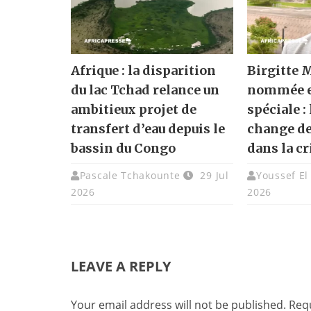
Afrique : la disparition
Birgitte 
du lac Tchad relance un
nommée 
ambitieux projet de
spéciale :
transfert d’eau depuis le
change de
bassin du Congo
dans la c
Pascale Tchakounte
29 Jul
Youssef El
2026
2026
LEAVE A REPLY
Your email address will not be published.
Requ