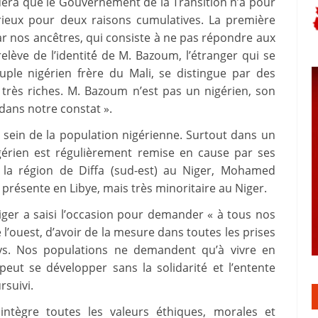
quera que le Gouvernement de la Transition n’a pour
rieux pour deux raisons cumulatives. La première
 par nos ancêtres, qui consiste à ne pas répondre aux
elève de l’identité́ de M. Bazoum, l’étranger qui se
ple nigérien frère du Mali, se distingue par des
es très riches. M. Bazoum n’est pas un nigérien, son
ans notre constat ».
 sein de la population nigérienne. Surtout dans un
igérien est régulièrement remise en cause par ses
 la région de Diffa (sud-est) au Niger, Mohamed
présente en Libye, mais très minoritaire au Niger.
iger a saisi l’occasion pour demander « à tous nos
e l’ouest, d’avoir de la mesure dans toutes les prises
ays. Nos populations ne demandent qu’à vivre en
peut se développer sans la solidarité et l’entente
rsuivi.
e intègre toutes les valeurs éthiques, morales et