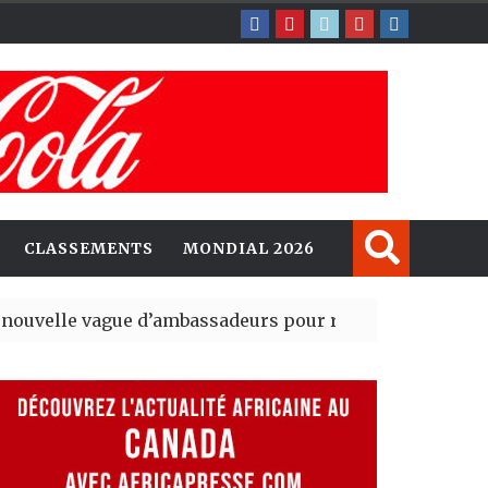
CLASSEMENTS
MONDIAL 2026
ague d’ambassadeurs pour renforcer la présence amér
ésident du tout premier Sénat issu de la réforme consti