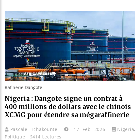
Guinée : N
Réforme él
Bénin : Pa
Aliko Dang
Rafinerie Dangote
Nigeria : Dangote signe un contrat à
400 millions de dollars avec le chinois
XCMG pour étendre sa mégaraffinerie
Pascale Tchakounte
17 Feb 2026
Nigeria
,
Politique
6414 Lectures