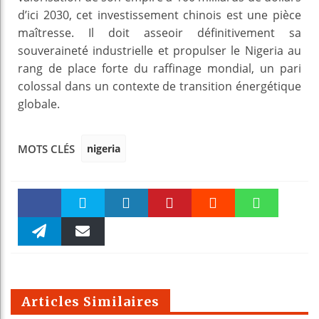
d’ici 2030, cet investissement chinois est une pièce
maîtresse. Il doit asseoir définitivement sa
souveraineté industrielle et propulser le Nigeria au
rang de place forte du raffinage mondial, un pari
colossal dans un contexte de transition énergétique
globale.
nigeria
MOTS CLÉS
Faceboo
Twitter
linkedin
Pinteres
Reddit
WhatsAp
k
Telegra
Email
t
pt
m
Articles Similaires