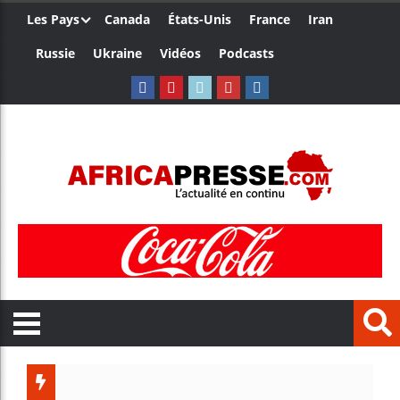
Les Pays
Canada
États-Unis
France
Iran
Russie
Ukraine
Vidéos
Podcasts
Les jeunes