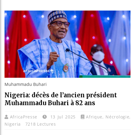
Guinée :
Réforme 
Bénin : 
Aliko Da
Muhammadu Buhari
Nigeria: décès de l’ancien président
Muhammadu Buhari à 82 ans
AfricaPresse
13 Jul 2025
Afrique
,
Nécrologie
,
Nigeria
7218 Lectures