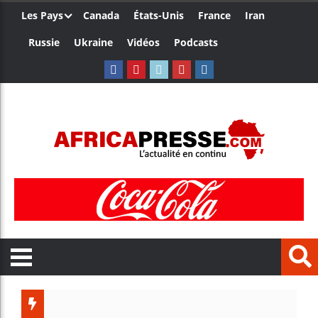
Les Pays
Canada
États-Unis
France
Iran
Russie
Ukraine
Vidéos
Podcasts
Les jeun