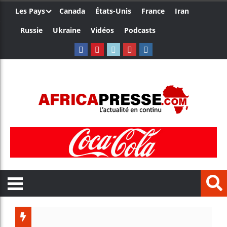
Les Pays
Canada
États-Unis
France
Iran
Russie
Ukraine
Vidéos
Podcasts
Les jeun