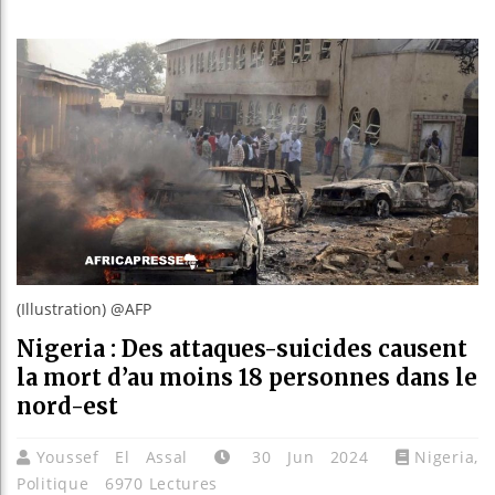
Guinée :
Réforme 
Bénin : 
Aliko Da
(Illustration) @AFP
Nigeria : Des attaques-suicides causent
la mort d’au moins 18 personnes dans le
nord-est
Youssef El Assal
30 Jun 2024
Nigeria
,
Politique
6970 Lectures