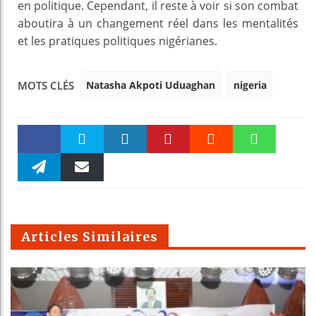
en politique. Cependant, il reste à voir si son combat
aboutira à un changement réel dans les mentalités
et les pratiques politiques nigérianes.
Natasha Akpoti Uduaghan
nigeria
MOTS CLÉS
Faceboo
Twitter
linkedin
Pinteres
Reddit
WhatsAp
k
Telegra
Email
t
pt
m
Articles Similaires