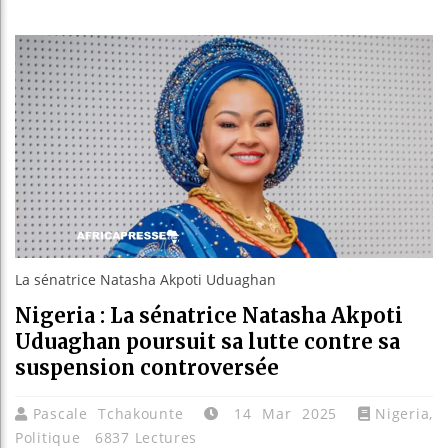
Bassirou 
Côte d’Ivo
Tunisie :
Ceuta : Ra
La sénatrice Natasha Akpoti Uduaghan
Nigeria : La sénatrice Natasha Akpoti
Uduaghan poursuit sa lutte contre sa
suspension controversée
Pascale Tchakounte
14 Mar 2025
Nigeria
,
Politique
6837 Lectures