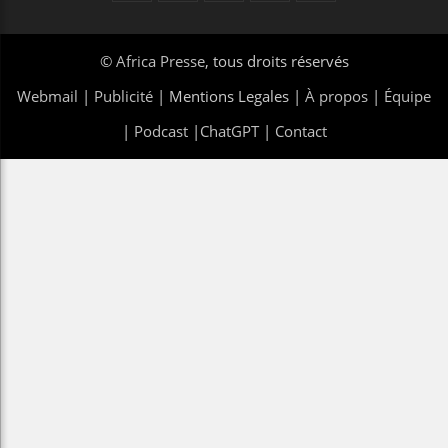
©
Africa Presse
, tous droits réservés
Webmail
|
Publicité
| Mentions Legales |
À propos
|
Équipe
|
Podcast
|
ChatGPT
|
Contact