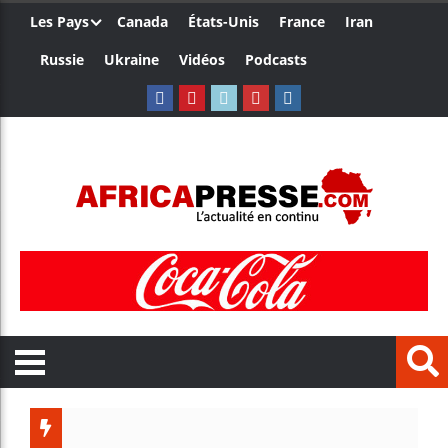
Les Pays
Canada
États-Unis
France
Iran
Russie
Ukraine
Vidéos
Podcasts
Le Camerou