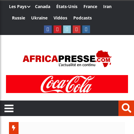
Les Pays
Canada
États-Unis
France
Iran
Russie
Ukraine
Vidéos
Podcasts
Trump nom