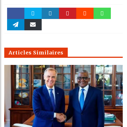
Faceboo
Twitter
linkedin
Pinteres
Reddit
WhatsAp
k
Telegra
Email
t
pt
m
Articles Similaires