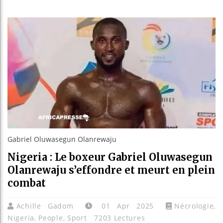
Les jeunes
Guinée : 
Réforme él
Bénin : Pa
Gabriel Oluwasegun Olanrewaju
Nigeria : Le boxeur Gabriel Oluwasegun
Olanrewaju s’effondre et meurt en plein
combat
Achille Gadom
01 Apr 2025
Nécrologie
,
Nigeria
,
People
,
Sport
7203 Lectures