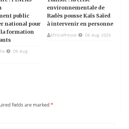
n
environnementale de
ment public
Radès pousse Kaïs Saïed
er national pour
à intervenir en personne
 la formation
AfricaPresse
06 Aug 2026
ants
lla
06 Aug
ired fields are marked
*