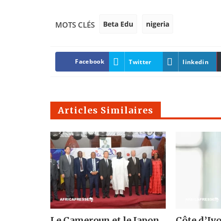
Beta Edu
nigeria
MOTS CLÉS
Facebook
Twitter
linkedin
Articles Similaires
Le Cameroun et le Japon
Côte d’Ivo