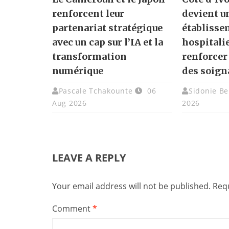
renforcent leur
devient u
partenariat stratégique
établisse
avec un cap sur l’IA et la
hospitali
transformation
renforcer
numérique
des soign
Pascale Tchakounte
06
Sidonie Be
Aug 2026
2026
LEAVE A REPLY
Your email address will not be published.
Requ
Comment
*