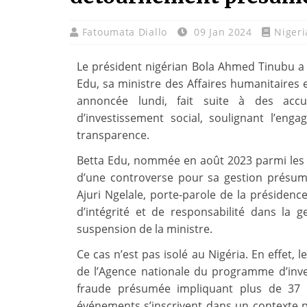
Fatoumata Diallo
09 Jan 2024
Nigeri
Le président nigérian Bola Ahmed Tinubu a
Edu, sa ministre des Affaires humanitaires e
annoncée lundi, fait suite à des ac
d’investissement social, soulignant l’eng
transparence.
Betta Edu, nommée en août 2023 parmi les
d’une controverse pour sa gestion présumé
Ajuri Ngelale, porte-parole de la présidenc
d’intégrité et de responsabilité dans la ge
suspension de la ministre.
Ce cas n’est pas isolé au Nigéria. En effet, 
de l’Agence nationale du programme d’inve
fraude présumée impliquant plus de 37 mi
événements s’inscrivent dans un contexte pl