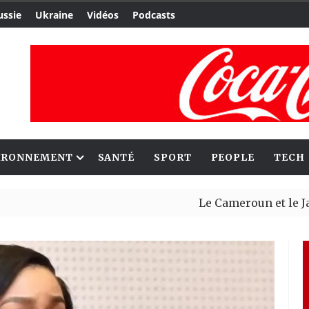
ussie
Ukraine
Vidéos
Podcasts
IRONNEMENT
SANTÉ
SPORT
PEOPLE
TECH
Le Cameroun et le Japon ren
Ceuta : Rabat affirme avoir 