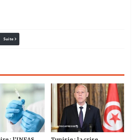
Suite
Pinterest
Reddit
Email
ire : l’INFAS
Tunisie : la crise