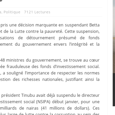
a
,
Politique
7121 Lectures
 pris une décision marquante en suspendant Betta
t de la Lutte contre la pauvreté. Cette suspension,
cusations de détournement présumé de fonds
agement du gouvernement envers l’intégrité et la
 48 ministres du gouvernement, se trouve au cœur
e frauduleuse des fonds d’investissement social.
e, a souligné l’importance de respecter les normes
stion des richesses nationales, justifiant ainsi la
le président Tinubu avait déjà suspendu le directeur
stissement social (NSIPA) début janvier, pour une
lliards de nairas (41 millions de dollars). Ces
us large de lutte contre la corruption au sein des