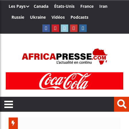
Les Pays
Canada
États-Unis
France
Iran
Russie
Ukraine
Vidéos
Podcasts
Trump nom