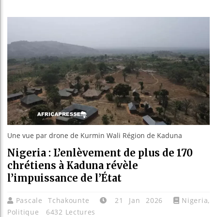
Les jeunes
Guinée : N
Réforme él
Bénin : Pa
Une vue par drone de Kurmin Wali Région de Kaduna
Nigeria : L’enlèvement de plus de 170
chrétiens à Kaduna révèle
l’impuissance de l’État
Pascale Tchakounte
21 Jan 2026
Nigeria
,
Politique
6432 Lectures