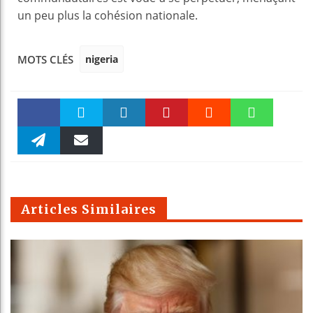
un peu plus la cohésion nationale.
nigeria
MOTS CLÉS
Faceboo
Twitter
linkedin
Pinteres
Reddit
WhatsAp
k
Telegra
Email
t
pt
m
Articles Similaires