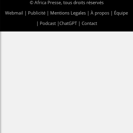
©
Africa Presse
, tous droits réservés
Webmail
|
Publicité
| Mentions Legales |
À propos
|
Équipe
|
Podcast
|
ChatGPT
|
Contact