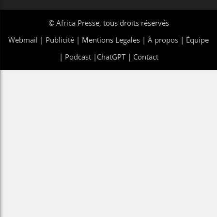
©
Africa Presse
, tous droits réservés
Webmail
|
Publicité
| Mentions Legales |
À propos
|
Équipe
|
Podcast
|
ChatGPT
|
Contact