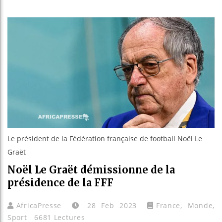
Les jeunes
Guinée : N
Réforme él
Bénin : Pa
Le président de la Fédération française de football Noël Le
Graët
Noël Le Graët démissionne de la
présidence de la FFF
AfricaPresse
28 Feb 2023
France
,
Monde
,
Sport
6681 Lectures