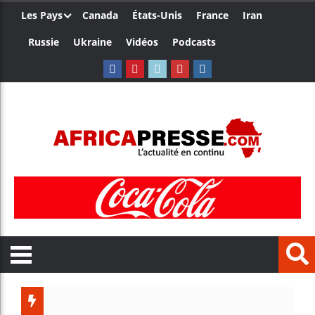
Les Pays
Canada
États-Unis
France
Iran
Russie
Ukraine
Vidéos
Podcasts
Trump nom