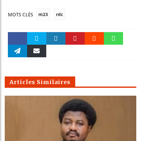
m23
rdc
MOTS CLÉS
Faceboo
Twitter
linkedin
Pinteres
Reddit
WhatsAp
k
Telegra
Email
t
pt
m
Articles Similaires