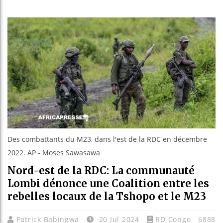
Bassirou
Côte d’I
Tunisie 
Ceuta : 
Des combattants du M23, dans l'est de la RDC en décembre
2022. AP - Moses Sawasawa
Nord-est de la RDC: La communauté
Lombi dénonce une Coalition entre les
rebelles locaux de la Tshopo et le M23
Patrick Babingwa
20 Jul 2024
RD Congo
6888