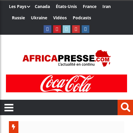
Les Pays
Canada
États-Unis
France
Iran
Russie
Ukraine
Vidéos
Podcasts
Le Camer