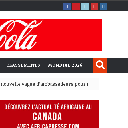
CLASSEMENTS
MONDIAL 2026
gue d’ambassadeurs pour renforcer la présence amér
sident du tout premier Sénat issu de la réforme constit