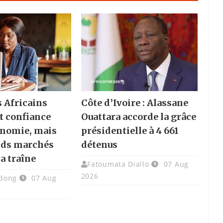
s Africains
Côte d’Ivoire : Alassane
t confiance
Ouattara accorde la grâce
onomie, mais
présidentielle à 4 661
nds marchés
détenus
la traîne
Fatoumata Diallo
07 Aug
2026
dong
07 Aug