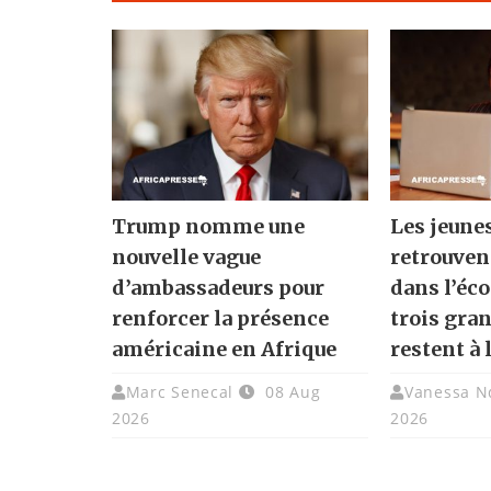
Trump nomme une
Les jeune
nouvelle vague
retrouven
d’ambassadeurs pour
dans l’éc
renforcer la présence
trois gra
américaine en Afrique
restent à 
Marc Senecal
08 Aug
Vanessa N
2026
2026