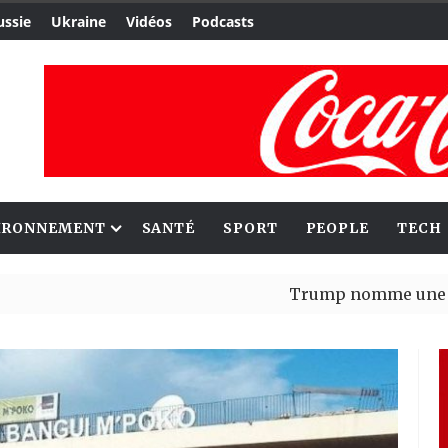
ussie
Ukraine
Vidéos
Podcasts
IRONNEMENT
SANTÉ
SPORT
PEOPLE
TECH
Trump nomme une nouvelle va
Bénin : Patrice Talon élu pré