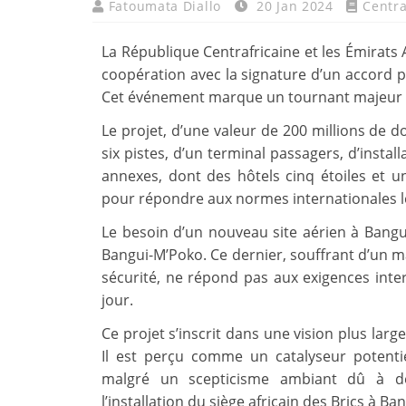
Fatoumata Diallo
20 Jan 2024
Centra
La République Centrafricaine et les Émirats A
coopération avec la signature d’un accord p
Cet événement marque un tournant majeur dan
Le projet, d’une valeur de 200 millions de d
six pistes, d’un terminal passagers, d’instal
annexes, dont des hôtels cinq étoiles et 
pour répondre aux normes internationales le
Le besoin d’un nouveau site aérien à Bangui
Bangui-M’Poko. Ce dernier, souffrant d’un m
sécurité, ne répond pas aux exigences inter
jour.
Ce projet s’inscrit dans une vision plus la
Il est perçu comme un catalyseur potentie
malgré un scepticisme ambiant dû à d
l’installation du siège africain des Brics à Ban